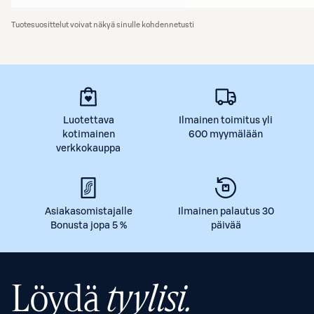
Tuotesuosittelut voivat näkyä sinulle kohdennetusti
Luotettava
Ilmainen toimitus yli
kotimainen
600 myymälään
verkkokauppa
Asiakasomistajalle
Ilmainen palautus 30
Bonusta jopa 5 %
päivää
Löydä
tyylisi.