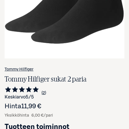
Avaa tuotekuva suurennettuna
Tommy Hilfiger
Tommy Hilfiger sukat 2 paria
2
Siirry arvioihin
kappaletta
Keskiarvo
5
/5
Hinta
11,99 €
Yksikköhinta
6,00 €/pari
Tuotteen toiminnot