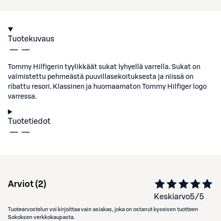
Tuotekuvaus
Tommy Hilfigerin tyylikkäät sukat lyhyellä varrella. Sukat on
valmistettu pehmeästä puuvillasekoituksesta ja niissä on
ribattu resori. Klassinen ja huomaamaton Tommy Hilfiger logo
varressa.
Tuotetiedot
Arviot (
2
)
Keskiarvo
5
/5
Tuotearvostelun voi kirjoittaa vain asiakas, joka on ostanut kyseisen tuotteen
Sokoksen verkkokaupasta.