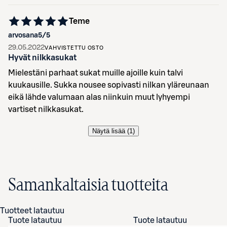
Teme
arvosana
5
/5
29.05.2022
VAHVISTETTU OSTO
Hyvät nilkkasukat
Mielestäni parhaat sukat muille ajoille kuin talvi
kuukausille. Sukka nousee sopivasti nilkan yläreunaan
eikä lähde valumaan alas niinkuin muut lyhyempi
vartiset nilkkasukat.
Näytä lisää (
1
)
Samankaltaisia tuotteita
Tuotteet latautuu
Tuote latautuu
Tuote latautuu