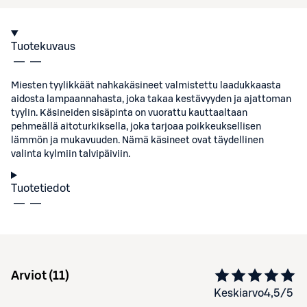
Tuotekuvaus
Miesten tyylikkäät nahkakäsineet valmistettu laadukkaasta
aidosta lampaannahasta, joka takaa kestävyyden ja ajattoman
tyylin. Käsineiden sisäpinta on vuorattu kauttaaltaan
pehmeällä aitoturkiksella, joka tarjoaa poikkeuksellisen
lämmön ja mukavuuden. Nämä käsineet ovat täydellinen
valinta kylmiin talvipäiviin.
Tuotetiedot
Arviot (
11
)
Keskiarvo
4,5
/5