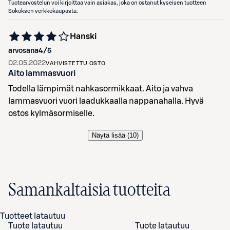
Tuotearvostelun voi kirjoittaa vain asiakas, joka on ostanut kyseisen tuotteen
Sokoksen verkkokaupasta.
Hanski
arvosana
4
/5
02.05.2022
VAHVISTETTU OSTO
Aito lammasvuori
Todella lämpimät nahkasormikkaat. Aito ja vahva
lammasvuori vuori laadukkaalla nappanahalla. Hyvä
ostos kylmäsormiselle.
Näytä lisää (
10
)
Samankaltaisia tuotteita
Tuotteet latautuu
Tuote latautuu
Tuote latautuu