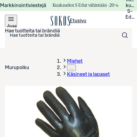
Kuukauden S-Edut vähintään –20 %
Markkinointiviestejä
kuuk
S-
Edui
Etusivu
Avaa
valikko
Hae tuotteita tai brändiä
Miehet
Murupolku
…
Käsineet ja lapaset