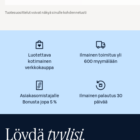
Tuotesuosittelut voivat näkyä sinulle kohdennetusti
Luotettava
Ilmainen toimitus yli
kotimainen
600 myymälään
verkkokauppa
Asiakasomistajalle
Ilmainen palautus 30
Bonusta jopa 5 %
päivää
Löydä
tyylisi.