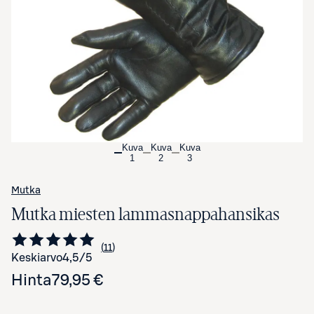
Avaa tuotekuva suurennettuna
Kuva
Kuva
Kuva
1
2
3
Mutka
Mutka miesten lammasnappahansikas
11
Siirry arvioihin
kappaletta
Keskiarvo
4,5
/5
Hinta
79,95 €