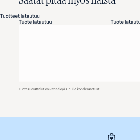
Saatat pitää myös näistä
Tuotteet latautuu
Tuote latautuu
Tuote lataut
Tuotesuosittelut voivat näkyä sinulle kohdennetusti