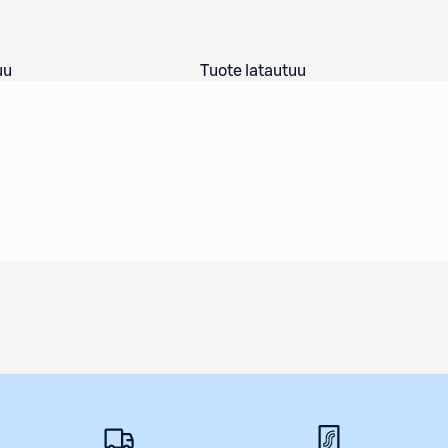
uu
Tuote latautuu