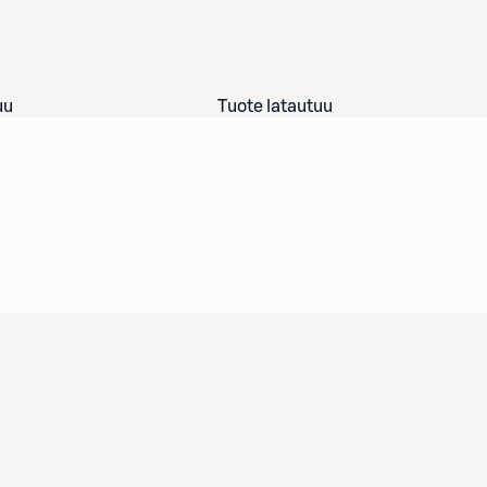
uu
Tuote latautuu