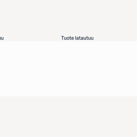
uu
Tuote latautuu