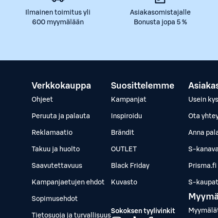
Ilmainen toimitus yli
Asiakasomistajalle
600 myymälään
Bonusta jopa 5 %
Verkkokauppa
Suosittelemme
Asiaka
Ohjeet
Kampanjat
Usein ky
Peruuta ja palauta
Inspiroidu
Ota yhte
Reklamaatio
Brändit
Anna pal
Takuu ja huolto
OUTLET
S-kanava
Saavutettavuus
Black Friday
Prisma.fi
Kampanjaetujen ehdot
Kuvasto
S-kaupat.
Myymä
Sopimusehdot
Myymälä
Sokoksen tyylivinkit
Tietosuoja ja turvallisuus