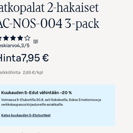
jatkopalat 2-hakaiset
AC-NOS-004 3-pack
9
Siirry arvioihin
kappaletta
skiarvo
4,3
/5
Hinta
7,95 €
sikköhinta
2,65 €/kpl
Kuukauden S-Edut vähintään –20 %
Voimassa S-Etukortilla 30.8. asti Sokoksella, Sokos Emotionissa ja
verkkokaupassa kirjautuneille asiakkaille.
Katso kuukauden S-Etutuotteet