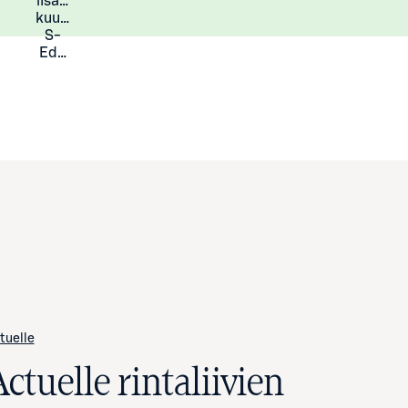
lisää
Lisätietoja
kuukauden
S-
Eduista
tuelle
ctuelle rintaliivien