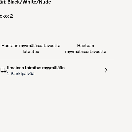
väri:
Black/White/Nude
koko:
2
Haetaan myymäläsaatavuutta
Haetaan
latautuu
myymäläsaatavuutta
Ilmainen toimitus myymälään
1–5 arkipäivää