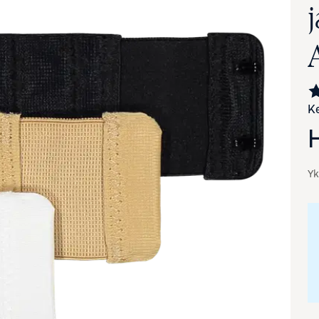
Ke
Yk
va suurennettuna