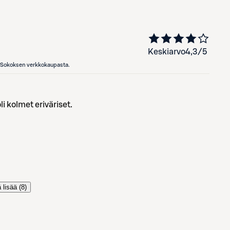
Keskiarvo
4,3
/5
en Sokoksen verkkokaupasta.
 kolmet eriväriset.
 lisää (
8
)