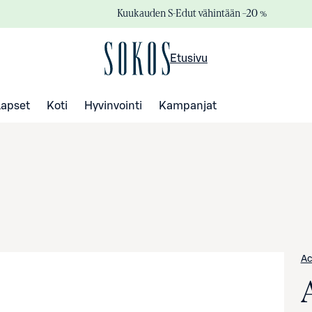
Kuukauden S-Edut vähintään –20 %
Etusivu
Lapset
Koti
Hyvinvointi
Kampanjat
Ac
A