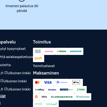
Ilmainen palautus 30
päivää
spalvelu
Toimitus
sytyt kysymykset
yttä asiakaspalveluun
autetta
Toimitustavat
Maksaminen
.fi
Ulkoinen linkki
Ulkoinen linkki
fi
Ulkoinen linkki
lät
t