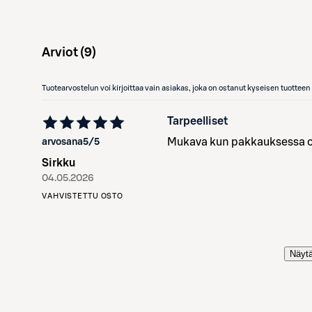
Arviot (
9
)
Tuotearvostelun voi kirjoittaa vain asiakas, joka on ostanut kyseisen tuotte
Tarpeelliset
Mukava kun pakkauksessa oli
arvosana
5
/5
Sirkku
04.05.2026
VAHVISTETTU OSTO
Näytä