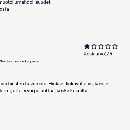
 muotoilumahdollisuudet
iosta
Keskiarvo
1
/5
en Sokoksen verkkokaupasta.
hdä hiusten taivutusta. Hiukset liukuvat pois, käsille
armi, että ei voi palauttaa, koska kokeiltu.