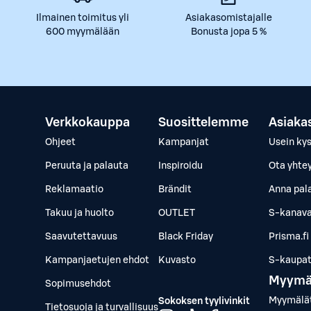
Ilmainen toimitus yli
Asiakasomistajalle
600 myymälään
Bonusta jopa 5 %
Verkkokauppa
Suosittelemme
Asiaka
Ohjeet
Kampanjat
Usein ky
Peruuta ja palauta
Inspiroidu
Ota yhte
Reklamaatio
Brändit
Anna pal
Takuu ja huolto
OUTLET
S-kanava
Saavutettavuus
Black Friday
Prisma.fi
Kampanjaetujen ehdot
Kuvasto
S-kaupat.
Myymä
Sopimusehdot
Myymälä
Sokoksen tyylivinkit
Tietosuoja ja turvallisuus