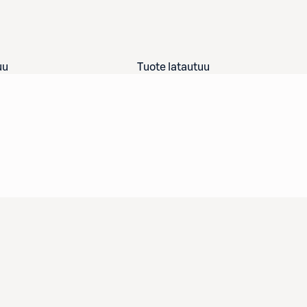
uu
Tuote latautuu