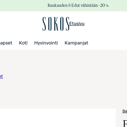
Kuukauden S-Edut vähintään –20 %
Etusivu
Lapset
Koti
Hyvinvointi
Kampanjat
et
Ba