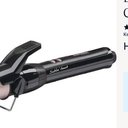
Ke
va suurennettuna