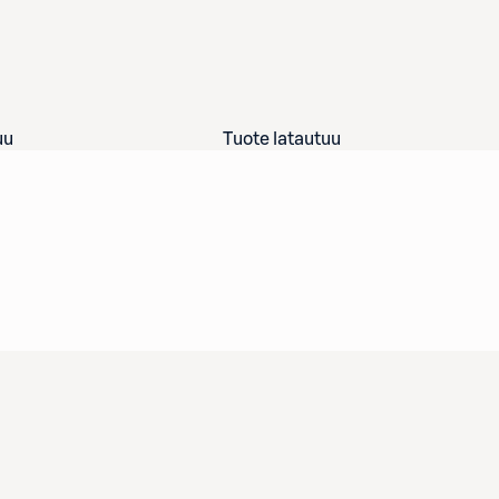
uu
Tuote latautuu