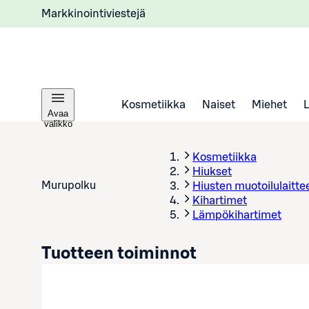
Markkinointiviestejä
Kosmetiikka
Naiset
Miehet
Avaa
valikko
Kosmetiikka
Hiukset
Murupolku
Hiusten muotoilulaitte
Kihartimet
Lämpökihartimet
Tuotteen toiminnot