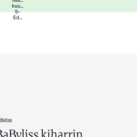
lisää
Lisätietoja
kuukauden
S-
Eduista
Byliss
BaByliss kiharrin