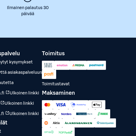
Ilmainen palautus 30
päivää
spalvelu
Toimitus
sytyt kysymykset
yttä asiakaspalveluun
autetta
Toimitustavat
Maksaminen
.fi
Ulkoinen linkki
Ulkoinen linkki
fi
Ulkoinen linkki
lät
t