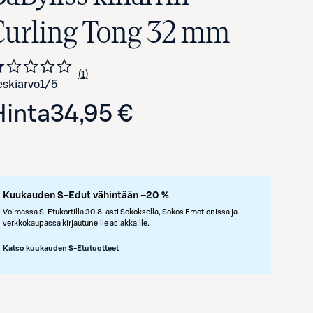
Curling Tong 32 mm
1
Siirry arvioihin
kappale
skiarvo
1
/5
Hinta
34,95 €
Kuukauden S-Edut vähintään –20 %
Voimassa S-Etukortilla 30.8. asti Sokoksella, Sokos Emotionissa ja
verkkokaupassa kirjautuneille asiakkaille.
Katso kuukauden S-Etutuotteet