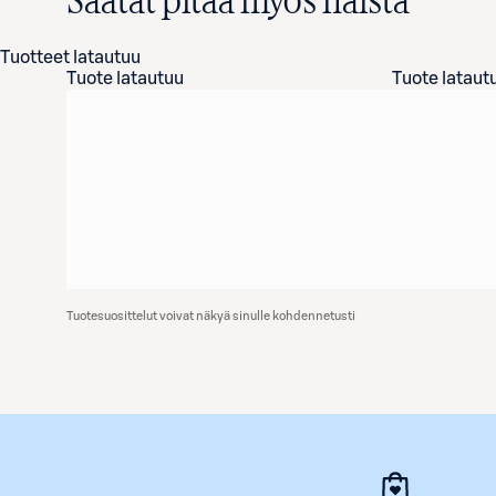
Saatat pitää myös näistä
Tuotteet latautuu
Tuote latautuu
Tuote lataut
Tuotesuosittelut voivat näkyä sinulle kohdennetusti