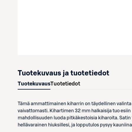
Tuotekuvaus ja tuotetiedot
Tuotekuvaus
Tuotetiedot
Tämä ammattimainen kiharrin on täydellinen valinta ka
vaivattomasti. Kihartimen 32 mm halkaisija tuo esiin
mahdollisuuden luoda pitkäkestoisia kiharoita. Satin
hellävarainen hiuksillesi, ja lopputulos pysyy kauniin