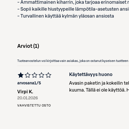
- Ammattimainen kiharrin, joka tarjoaa erinomaiset
- Sopii kaikille hiustyypeille lämpötila-asetusten ans
- Turvallinen käyttää kylmän yläosan ansiosta
Arviot (
1
)
Tuotearvostelun voi kirjoittaa vain asiakas, joka on ostanut kyseisen tuotte
Käytettävyys huono
Avasin paketin ja kokeilin te
arvosana
1
/5
kuuma. Tällä ei ole käyttöä. H
Virpi K.
20.01.2026
VAHVISTETTU OSTO