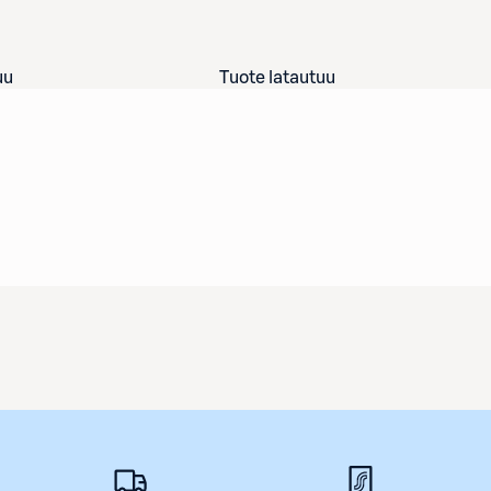
uu
Tuote latautuu