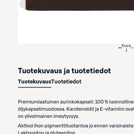
Kuva
1
Tuotekuvaus ja tuotetiedot
Tuotekuvaus
Tuotetiedot
Premiumlaatuinen aurinkokapseli: 100 % luonnolline
öljykapselimuodossa. Karotenoidit ja E-vitamiini ovat
on ylivoimainen imeytyvyys.
Aktivoi ihon pigmenttituotantoa jo ennen varsinaista
Laktoositon ja gluteeniton.