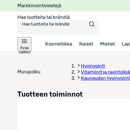
Markkinointiviestejä
Hae tuotteita tai brändiä
Kosmetiikka
Naiset
Miehet
Lap
Avaa
valikko
Hyvinvointi
Murupolku
Vitamiinit ja ravintolisä
Kauneuden hyvinvointi
Tuotteen toiminnot