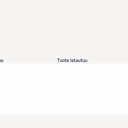
uu
Tuote latautuu