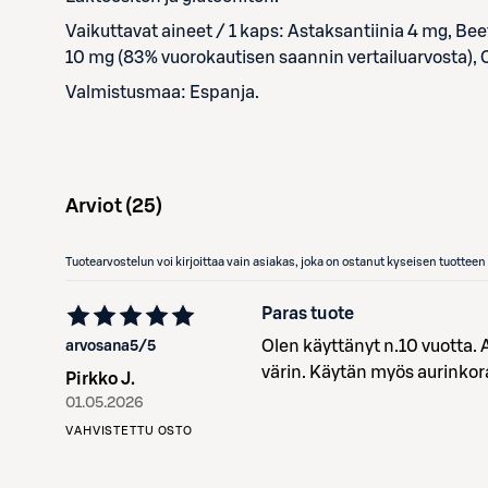
Vaikuttavat aineet / 1 kaps: Astaksantiinia 4 mg, Be
10 mg (83% vuorokautisen saannin vertailuarvosta), O
Valmistusmaa: Espanja.
Arviot (
25
)
Tuotearvostelun voi kirjoittaa vain asiakas, joka on ostanut kyseisen tuotte
Paras tuote
Olen käyttänyt n.10 vuotta.
arvosana
5
/5
Pirkko J.
01.05.2026
VAHVISTETTU OSTO