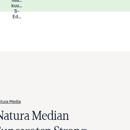
lisää
Lisätietoja
kuukauden
S-
Eduista
tura Media
Natura Median