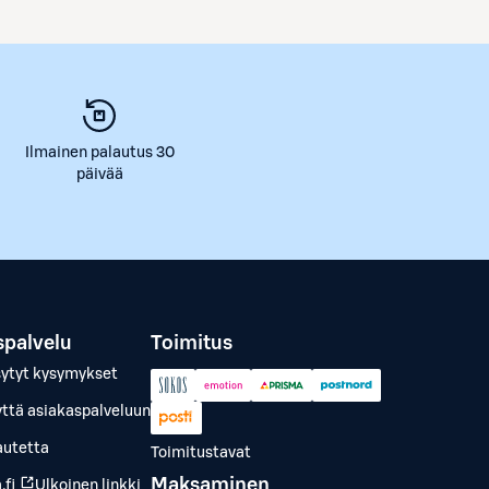
Ilmainen palautus 30
päivää
spalvelu
Toimitus
sytyt kysymykset
yttä asiakaspalveluun
autetta
Toimitustavat
Maksaminen
.fi
Ulkoinen linkki