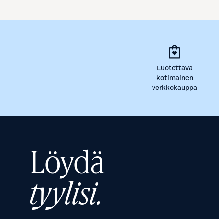
Luotettava
kotimainen
verkkokauppa
Löydä
tyylisi.