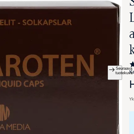
Seuraava
Ke
va suurennettuna
tuotekuva
Yk