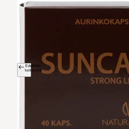
Edellinen
Avaa tuoteku
tuotekuva