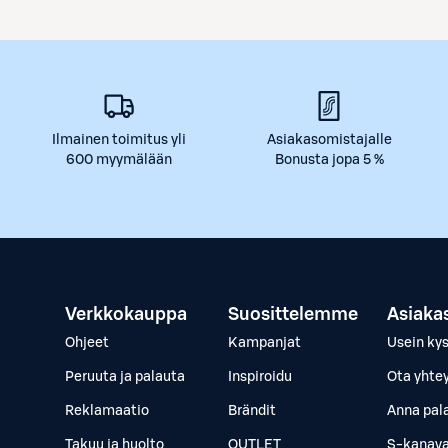
Ilmainen toimitus yli
Asiakasomistajalle
600 myymälään
Bonusta jopa 5 %
Verkkokauppa
Suosittelemme
Asiaka
Ohjeet
Kampanjat
Usein ky
Peruuta ja palauta
Inspiroidu
Ota yhte
Reklamaatio
Brändit
Anna pal
Takuu ja huolto
OUTLET
S-kanava