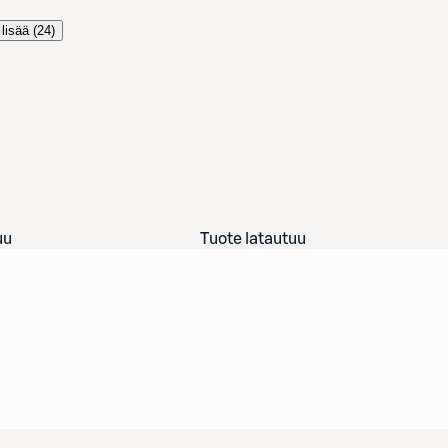
lisää (
24
)
uu
Tuote latautuu