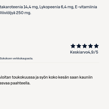
etakaroteenia 14,4 mg, Lykopeenia 6,4 mg, E-vitamiinia
liiviöljyä 250 mg.
Keskiarvo
4,9
/5
en Sokoksen verkkokaupasta.
 Aloitan toukokuussa ja syön koko kesän saan kauniin