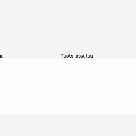
uu
Tuote latautuu