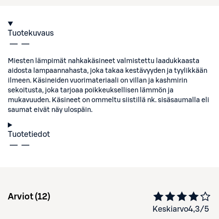
Tuotekuvaus
Miesten lämpimät nahkakäsineet valmistettu laadukkaasta
aidosta lampaannahasta, joka takaa kestävyyden ja tyylikkään
ilmeen. Käsineiden vuorimateriaali on villan ja kashmirin
sekoitusta, joka tarjoaa poikkeuksellisen lämmön ja
mukavuuden. Käsineet on ommeltu siistillä nk. sisäsaumalla eli
saumat eivät näy ulospäin.
Tuotetiedot
Arviot (
12
)
Keskiarvo
4,3
/5