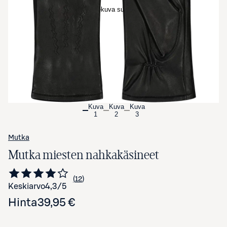
Avaa tuotekuva suurennettuna
Kuva
Kuva
Kuva
1
2
3
Mutka
Mutka miesten nahkakäsineet
12
Siirry arvioihin
kappaletta
Keskiarvo
4,3
/5
Hinta
39,95 €