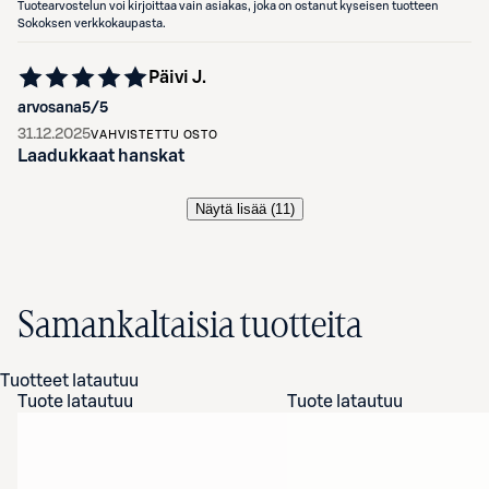
Tuotearvostelun voi kirjoittaa vain asiakas, joka on ostanut kyseisen tuotteen
Sokoksen verkkokaupasta.
Päivi J.
arvosana
5
/5
31.12.2025
VAHVISTETTU OSTO
Laadukkaat hanskat
Näytä lisää (
11
)
Samankaltaisia tuotteita
Tuotteet latautuu
Tuote latautuu
Tuote latautuu