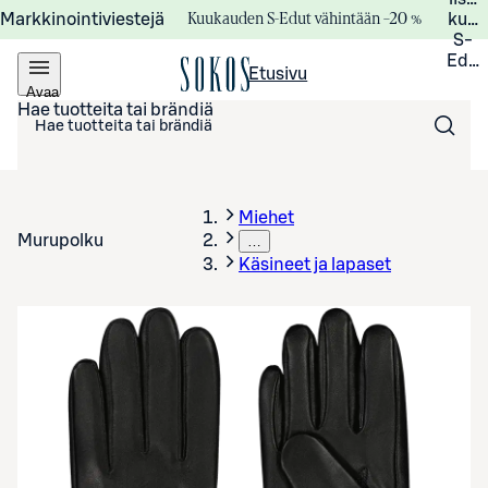
Kuukauden S-Edut vähintään –20 %
Markkinointiviestejä
kuuk
S-
Edui
Etusivu
Avaa
valikko
Hae tuotteita tai brändiä
Miehet
Murupolku
…
Käsineet ja lapaset