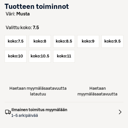
Tuotteen toiminnot
väri:
Musta
Valittu koko:
7.5
koko:
7.5
koko:
8
koko:
8.5
koko:
9
koko:
9.5
koko:
10
koko:
10.5
koko:
11
Haetaan myymäläsaatavuutta
Haetaan
latautuu
myymäläsaatavuutta
Ilmainen toimitus myymälään
1–5 arkipäivää