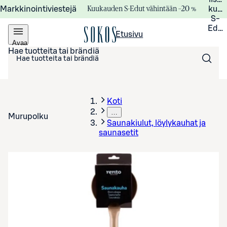
Kuukauden S-Edut vähintään –20 %
Markkinointiviestejä
kuuk
S-
Edui
Etusivu
Avaa
valikko
Hae tuotteita tai brändiä
Koti
…
Murupolku
Saunakiulut, löylykauhat ja
saunasetit