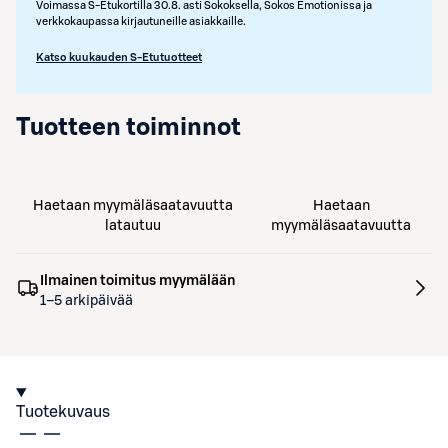
Voimassa S-Etukortilla 30.8. asti Sokoksella, Sokos Emotionissa ja
verkkokaupassa kirjautuneille asiakkaille.
Katso kuukauden S-Etutuotteet
Tuotteen toiminnot
Haetaan myymäläsaatavuutta
Haetaan
latautuu
myymäläsaatavuutta
Ilmainen toimitus myymälään
1–5 arkipäivää
Tuotekuvaus