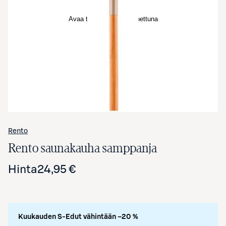
Avaa tuotekuva suurennettuna
Rento
Rento saunakauha samppanja
Hinta
24,95 €
Kuukauden S-Edut vähintään –20 %