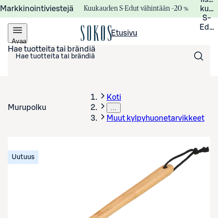
Kuukauden S-Edut vähintään –20 %
Markkinointiviestejä
kuuk
S-
Edui
Etusivu
Avaa
valikko
Hae tuotteita tai brändiä
Koti
Murupolku
…
Muut kylpyhuonetarvikkeet
Uutuus