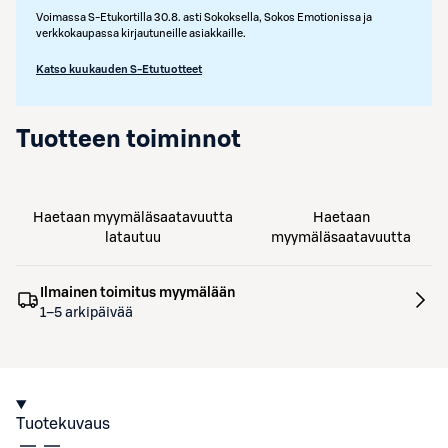
Voimassa S-Etukortilla 30.8. asti Sokoksella, Sokos Emotionissa ja
verkkokaupassa kirjautuneille asiakkaille.
Katso kuukauden S-Etutuotteet
Tuotteen toiminnot
Haetaan myymäläsaatavuutta
Haetaan
latautuu
myymäläsaatavuutta
Ilmainen toimitus myymälään
1–5 arkipäivää
Tuotekuvaus