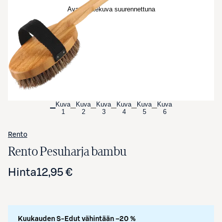
Avaa tuotekuva suurennettuna
Kuva
Kuva
Kuva
Kuva
Kuva
Kuva
1
2
3
4
5
6
Rento
Rento Pesuharja bambu
Hinta
12,95 €
Kuukauden S-Edut vähintään –20 %