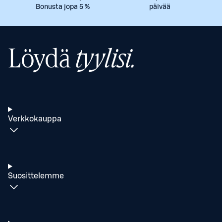
Bonusta jopa 5 %
päivää
Löydä
tyylisi.
Verkkokauppa
Suosittelemme