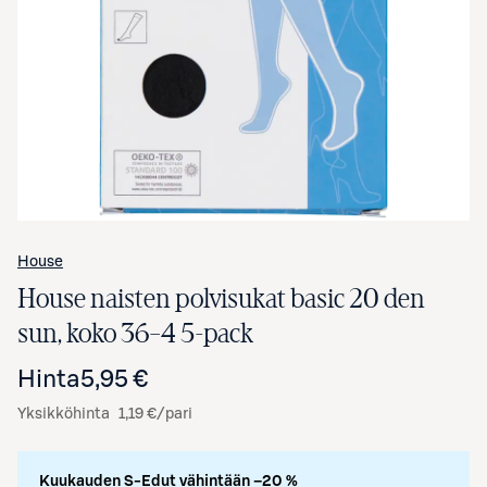
Avaa tuotekuva suurennettuna
House
House naisten polvisukat basic 20 den
sun, koko 36–4 5-pack
Hinta
5,95 €
Yksikköhinta
1,19 €/pari
Kuukauden S-Edut vähintään –20 %