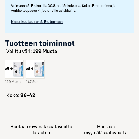
Voimassa S-Etukortilla 30.8. asti Sokoksella, Sokos Emotionissa ja
verkkokaupassa kirjautuneille asiakkaille.
Katso kuukauden S-Etutuotteet
Tuotteen toiminnot
Valittu väri:
199 Musta
väri:
väri:
199 Musta
147 Sun
koko:
36-42
Haetaan myymäläsaatavuutta
Haetaan
latautuu
myymäläsaatavuutta