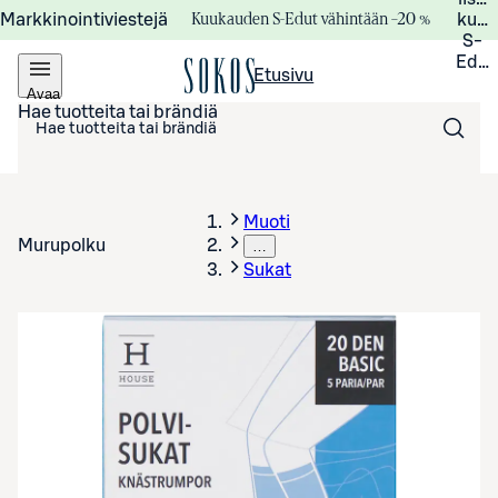
Kuukauden S-Edut vähintään –20 %
Markkinointiviestejä
kuuk
S-
Edui
Etusivu
Avaa
valikko
Hae tuotteita tai brändiä
Muoti
Murupolku
…
Sukat