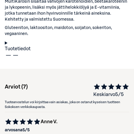
MultiKarosin sisältää vahvojen karotenoidien, beetakaroteenin
ja lykopeenin, lisäksi myös jättihelokkiöljyä ja E-vitamiinia,
jotka tunnetaan ihon hyvinvoinnille tärkeinä aineksina.
Kehitetty ja valmistettu Suomessa.
Gluteeniton, laktoositon, maidoton, soijaton, sokeriton,
vegaaninen.
Tuotetiedot
Arviot (
7
)
Keskiarvo
5
/5
Tuotearvostelun voi kirjoittaa vain asiakas, joka on ostanut kyseisen tuotteen
Sokoksen verkkokaupasta.
Anne V.
arvosana
5
/5