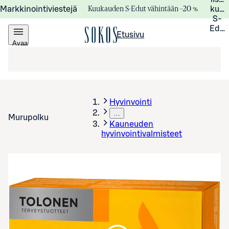
Kuukauden S-Edut vähintään –20 %
Markkinointiviestejä
kuuk
S-
Edui
Etusivu
Avaa
valikko
Hyvinvointi
…
Murupolku
Kauneuden
hyvinvointivalmisteet