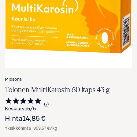
Avaa tuotekuva suurennettuna
Midsona
Tolonen MultiKarosin 60 kaps 43 g
7
Siirry arvioihin
kappaletta
Keskiarvo
5
/5
Hinta
14,85 €
Yksikköhinta
353,57 €/kg