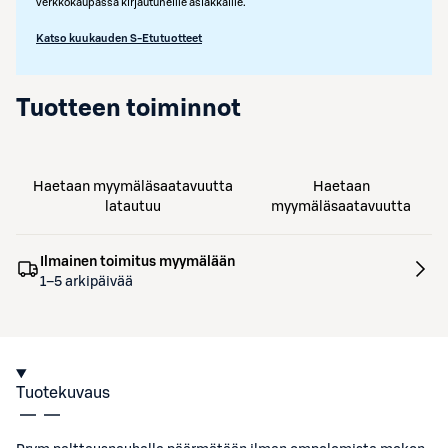
verkkokaupassa kirjautuneille asiakkaille.
Katso kuukauden S-Etutuotteet
Tuotteen toiminnot
Haetaan myymäläsaatavuutta
Haetaan
latautuu
myymäläsaatavuutta
Ilmainen toimitus myymälään
1–5 arkipäivää
Tuotekuvaus