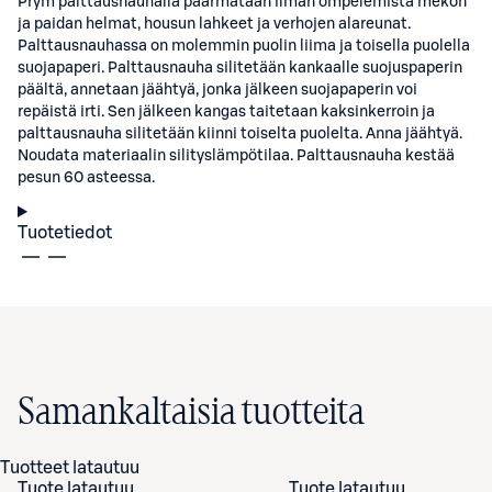
Prym palttausnauhalla päärmätään ilman ompelemista mekon
ja paidan helmat, housun lahkeet ja verhojen alareunat.
Palttausnauhassa on molemmin puolin liima ja toisella puolella
suojapaperi. Palttausnauha silitetään kankaalle suojuspaperin
päältä, annetaan jäähtyä, jonka jälkeen suojapaperin voi
repäistä irti. Sen jälkeen kangas taitetaan kaksinkerroin ja
palttausnauha silitetään kiinni toiselta puolelta. Anna jäähtyä.
Noudata materiaalin silityslämpötilaa. Palttausnauha kestää
pesun 60 asteessa.
Tuotetiedot
Samankaltaisia tuotteita
Tuotteet latautuu
Tuote latautuu
Tuote latautuu