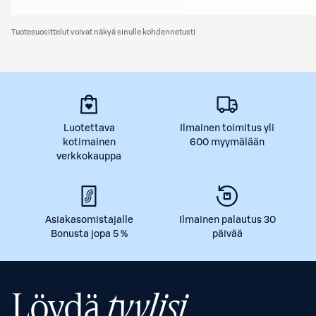
Tuotesuosittelut voivat näkyä sinulle kohdennetusti
Luotettava
Ilmainen toimitus yli
kotimainen
600 myymälään
verkkokauppa
Asiakasomistajalle
Ilmainen palautus 30
Bonusta jopa 5 %
päivää
Löydä
tyylisi.