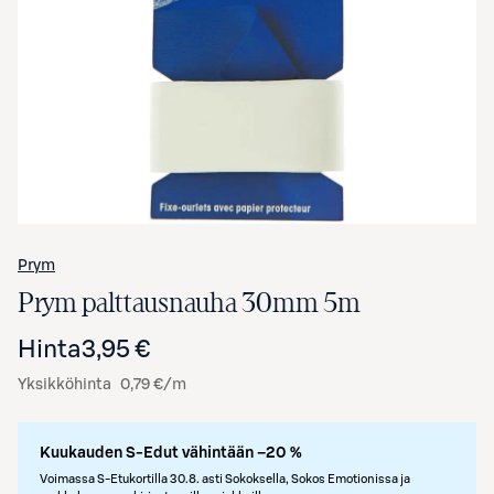
Avaa tuotekuva suurennettuna
Prym
Prym palttausnauha 30mm 5m
Hinta
3,95 €
Yksikköhinta
0,79 €/m
Kuukauden S-Edut vähintään –20 %
Voimassa S-Etukortilla 30.8. asti Sokoksella, Sokos Emotionissa ja