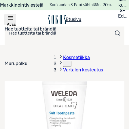
Kuukauden S-Edut vähintään –20 %
Markkinointiviestejä
kuuk
S-
Edui
Etusivu
Avaa
valikko
Hae tuotteita tai brändiä
Kosmetiikka
Murupolku
…
Vartalon kosteutus