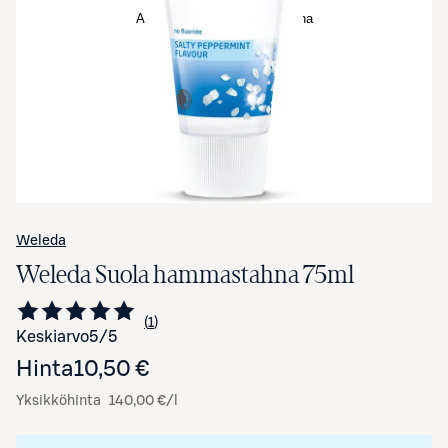
Avaa tuotekuva suurennettuna
Weleda
Weleda Suola hammastahna 75ml
1
Siirry arvioihin
kappale
Keskiarvo
5
/5
Hinta
10,50 €
Yksikköhinta
140,00 €/l