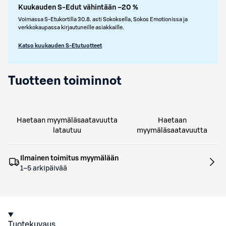
Kuukauden S-Edut vähintään –20 %
Voimassa S-Etukortilla 30.8. asti Sokoksella, Sokos Emotionissa ja
verkkokaupassa kirjautuneille asiakkaille.
Katso kuukauden S-Etutuotteet
Tuotteen toiminnot
Haetaan myymäläsaatavuutta
Haetaan
latautuu
myymäläsaatavuutta
Ilmainen toimitus myymälään
1–5 arkipäivää
Tuotekuvaus