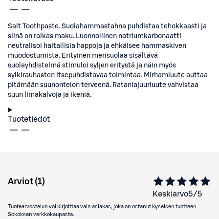
Salt Toothpaste. Suolahammastahna puhdistaa tehokkaasti ja
siinä on raikas maku. Luonnollinen natriumkarbonaatti
neutralisoi haitallisia happoja ja ehkäisee hammaskiven
muodostumista. Erityinen merisuolaa sisältävä
suolayhdistelmä stimuloi syljen eritystä ja näin myös
sylkirauhasten itsepuhdistavaa toimintaa. Mirhamiuute auttaa
pitämään suunontelon terveenä. Rataniajuuriuute vahvistaa
suun limakalvoja ja ikeniä.
Tuotetiedot
Arviot (
1
)
Keskiarvo
5
/5
Tuotearvostelun voi kirjoittaa vain asiakas, joka on ostanut kyseisen tuotteen
Sokoksen verkkokaupasta.