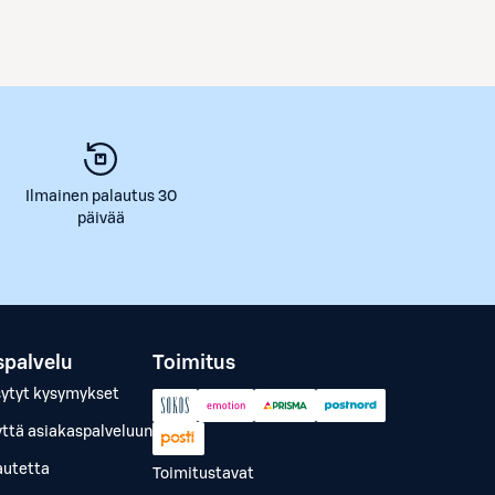
Ilmainen palautus 30
päivää
spalvelu
Toimitus
sytyt kysymykset
yttä asiakaspalveluun
autetta
Toimitustavat