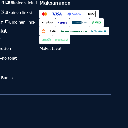
Maksaminen
.fi
Ulkoinen linkki
Ulkoinen linkki
fi
Ulkoinen linkki
lät
t
otion
Maksutavat
-hoitolat
a Bonus