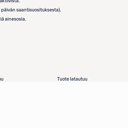
ktiivista.
% päivän saantisuosituksesta).
siä ainesosia.
uu
Tuote latautuu