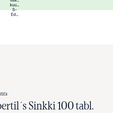
lisää
Lisätietoja
kuukauden
S-
Eduista
rtil's
ertil´s Sinkki 100 tabl.