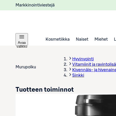
Markkinointiviestejä
Kosmetiikka
Naiset
Miehet
Avaa
valikko
Hyvinvointi
Vitamiinit ja ravintolisä
Murupolku
Kivennäis- ja hivenain
Sinkki
Tuotteen toiminnot