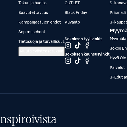
Takuu ja huolto
OUTLET
S-kanava
Saavutettavuus
Black Friday
Prisma.fi
Kampanjaetujen ehdot
Kuvasto
S-kaupat.
Myymä
Sopimusehdot
Myymälä
Sokoksen tyylivinkit
Tietosuoja ja turvallisuus
Sokos Em
Muuta evästeasetuksia
Sokoksen kauneusvinkit
Hyvä Olo 
Palvelut
S-Edut j
nspiroivista