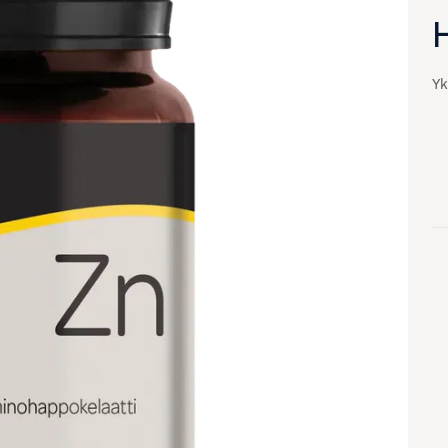
Yk
va suurennettuna