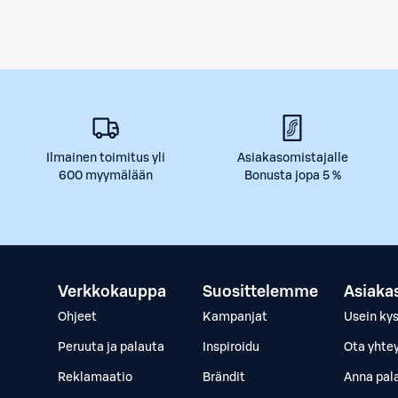
Ilmainen toimitus yli
Asiakasomistajalle
600 myymälään
Bonusta jopa 5 %
Verkkokauppa
Suosittelemme
Asiaka
Ohjeet
Kampanjat
Usein ky
Peruuta ja palauta
Inspiroidu
Ota yhte
Reklamaatio
Brändit
Anna pal