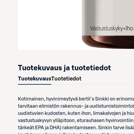
Tuotekuvaus ja tuotetiedot
Tuotekuvaus
Tuotetiedot
Kotimainen, hyvinimeytyvä bertil´s Sinkki on erinom
tarvitaan elimistön rakennus- ja uudistumistoimintoi
uudistuvien kudosten, kuten ihon, limakalvojen ja hiu
vastustuskyvyn ylläpitoon, eturauhasen hyvinvointii
tärkeät EPA ja DHA) rakentamiseen. Sinkin tarve lisä