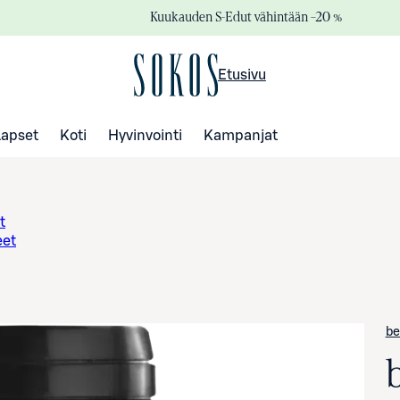
Kuukauden S-Edut vähintään –20 %
Etusivu
Lapset
Koti
Hyvinvointi
Kampanjat
t
eet
be
b