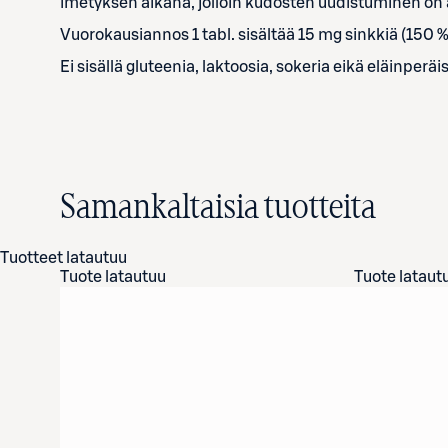
imetyksen aikana, jolloin kudosten uudistuminen on a
Vuorokausiannos 1 tabl. sisältää 15 mg sinkkiä (150 
Ei sisällä gluteenia, laktoosia, sokeria eikä eläinperäi
Samankaltaisia tuotteita
Tuotteet latautuu
Tuote latautuu
Tuote lataut