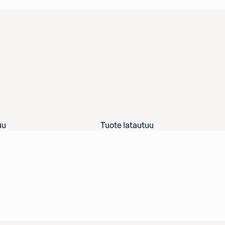
uu
Tuote latautuu