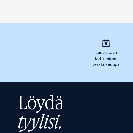
Luotettava
kotimainen
verkkokauppa
Löydä
tyylisi.