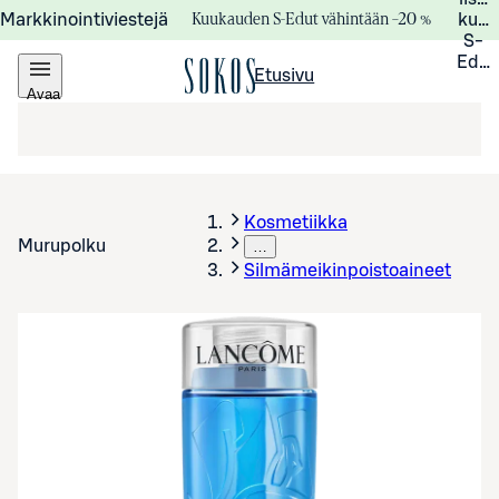
Kuukauden S-Edut vähintään –20 %
Markkinointiviestejä
kuuk
S-
Edui
Etusivu
Avaa
valikko
Kosmetiikka
Murupolku
…
Silmämeikinpoistoaineet