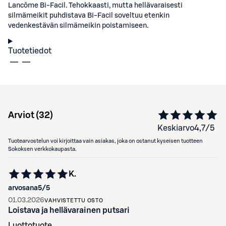
Lancôme Bi-Facil. Tehokkaasti, mutta hellävaraisesti
silmämeikit puhdistava Bi-Facil soveltuu etenkin
vedenkestävän silmämeikin poistamiseen.
Tuotetiedot
Arviot (
32
)
Keskiarvo
4,7
/5
Tuotearvostelun voi kirjoittaa vain asiakas, joka on ostanut kyseisen tuotteen
Sokoksen verkkokaupasta.
K.
arvosana
5
/5
01.03.2026
VAHVISTETTU OSTO
Loistava ja hellävarainen putsari
Luottotuote