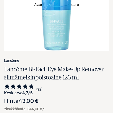
Avaa tuotekuva suurennettuna
Lancôme
Lancôme Bi-Facil Eye Make-Up Remover
silmämeikinpoistoaine 125 ml
32
Siirry arvioihin
kappaletta
Keskiarvo
4,7
/5
Hinta
43,00 €
Yksikköhinta
344,00 €/l