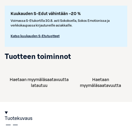
Kuukauden S-Edut vähintään –20 %
Voimassa S-Etukortilla 30.8. asti Sokoksella, Sokos Emotionissa ja
verkkokaupassa kirjautuneille asiakkaille.
Katso kuukauden S-Etutuotteet
Tuotteen toiminnot
Haetaan myymäläsaatavuutta
Haetaan
latautuu
myymäläsaatavuutta
Tuotekuvaus