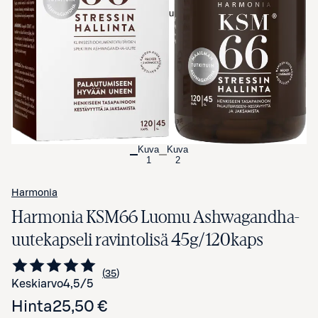
Avaa tuotekuva suurennettuna
Kuva
Kuva
1
2
Harmonia
Harmonia KSM66 Luomu Ashwagandha-
uutekapseli ravintolisä 45g/120kaps
35
Siirry arvioihin
kappaletta
Keskiarvo
4,5
/5
Hinta
25,50 €