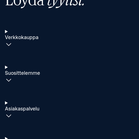
Löydä
tyylisi.
Verkkokauppa
Suosittelemme
Asiakaspalvelu