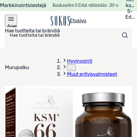
Kuukauden S-Edut vähintään –20 %
Markkinointiviestejä
kuuk
S-
Edui
Etusivu
Avaa
valikko
Hae tuotteita tai brändiä
Hyvinvointi
Murupolku
…
Muut erityisvalmisteet