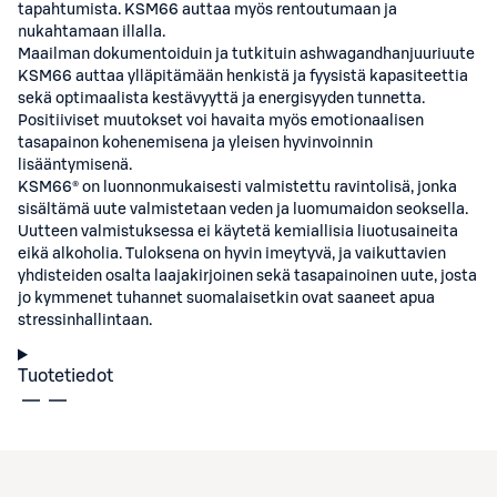
tapahtumista. KSM66 auttaa myös rentoutumaan ja
nukahtamaan illalla.
Maailman dokumentoiduin ja tutkituin ashwagandhanjuuriuute
KSM66 auttaa ylläpitämään henkistä ja fyysistä kapasiteettia
sekä optimaalista kestävyyttä ja energisyyden tunnetta.
Positiiviset muutokset voi havaita myös emotionaalisen
tasapainon kohenemisena ja yleisen hyvinvoinnin
lisääntymisenä.
KSM66® on luonnonmukaisesti valmistettu ravintolisä, jonka
sisältämä uute valmistetaan veden ja luomumaidon seoksella.
Uutteen valmistuksessa ei käytetä kemiallisia liuotusaineita
eikä alkoholia. Tuloksena on hyvin imeytyvä, ja vaikuttavien
yhdisteiden osalta laajakirjoinen sekä tasapainoinen uute, josta
jo kymmenet tuhannet suomalaisetkin ovat saaneet apua
stressinhallintaan.
Tuotetiedot