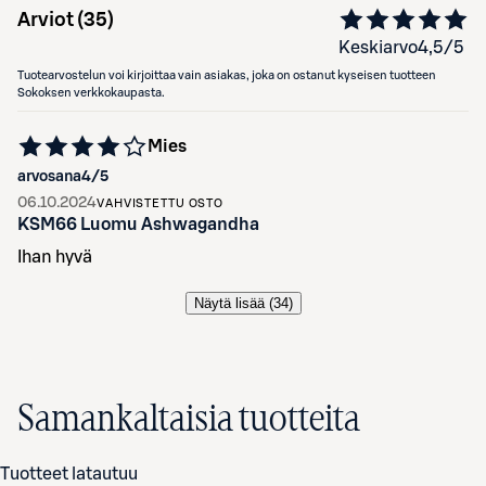
Arviot (
35
)
Keskiarvo
4,5
/5
Tuotearvostelun voi kirjoittaa vain asiakas, joka on ostanut kyseisen tuotteen
Sokoksen verkkokaupasta.
Mies
arvosana
4
/5
06.10.2024
VAHVISTETTU OSTO
KSM66 Luomu Ashwagandha
Ihan hyvä
Näytä lisää (
34
)
Samankaltaisia tuotteita
Tuotteet latautuu