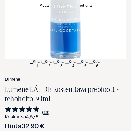
Avaa tuotekuva suurennettuna
Kuva
Kuva
Kuva
Kuva
Kuva
Kuva
1
2
3
4
5
6
Lumene
Lumene LÄHDE Kosteuttava prebiootti-
tehohoito 30ml
39
Siirry arvioihin
kappaletta
Keskiarvo
4,5
/5
Hinta
32,90 €