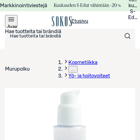
Kuukauden S-Edut vähintään –20 %
Markkinointiviestejä
kuuk
S-
Edui
Etusivu
Avaa
valikko
Hae tuotteita tai brändiä
Kosmetiikka
Murupolku
…
Yö- ja hoitovoiteet