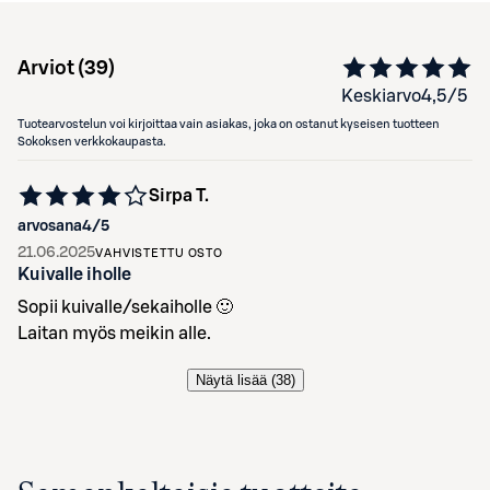
Arviot (
39
)
Keskiarvo
4,5
/5
Tuotearvostelun voi kirjoittaa vain asiakas, joka on ostanut kyseisen tuotteen
Sokoksen verkkokaupasta.
Sirpa T.
arvosana
4
/5
21.06.2025
VAHVISTETTU OSTO
Kuivalle iholle
Sopii kuivalle/sekaiholle 🙂
Laitan myös meikin alle.
Näytä lisää (
38
)