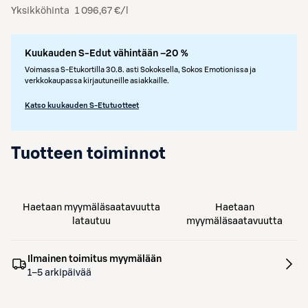
Yksikköhinta
1 096,67 €/l
Kuukauden S-Edut vähintään –20 %
Voimassa S-Etukortilla 30.8. asti Sokoksella, Sokos Emotionissa ja
verkkokaupassa kirjautuneille asiakkaille.
Katso kuukauden S-Etutuotteet
Tuotteen toiminnot
Haetaan myymäläsaatavuutta
Haetaan
latautuu
myymäläsaatavuutta
Ilmainen toimitus myymälään
1–5 arkipäivää