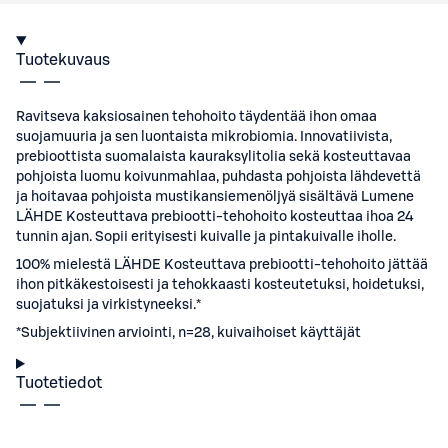
Tuotekuvaus
Ravitseva kaksiosainen tehohoito täydentää ihon omaa
suojamuuria ja sen luontaista mikrobiomia. Innovatiivista,
prebioottista suomalaista kauraksylitolia sekä kosteuttavaa
pohjoista luomu koivunmahlaa, puhdasta pohjoista lähdevettä
ja hoitavaa pohjoista mustikansiemenöljyä sisältävä Lumene
LÄHDE Kosteuttava prebiootti-tehohoito kosteuttaa ihoa 24
tunnin ajan. Sopii erityisesti kuivalle ja pintakuivalle iholle.
100% mielestä LÄHDE Kosteuttava prebiootti-tehohoito jättää
ihon pitkäkestoisesti ja tehokkaasti kosteutetuksi, hoidetuksi,
suojatuksi ja virkistyneeksi.*
*Subjektiivinen arviointi, n=28, kuivaihoiset käyttäjät
Tuotetiedot