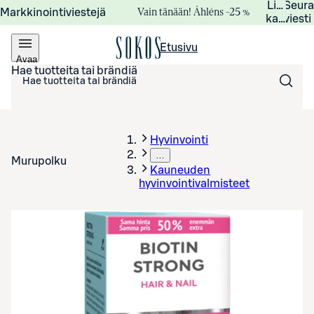
Lisätied
Seur
Vain tänään! Åhléns –25 %
Markkinointiviestejä
kampanj
viesti
Etusivu
Avaa
valikko
Hae tuotteita tai brändiä
Hyvinvointi
…
Murupolku
Kauneuden
hyvinvointivalmisteet