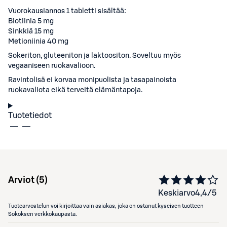
Vuorokausiannos 1 tabletti sisältää:
Biotiinia 5 mg
Sinkkiä 15 mg
Metioniinia 40 mg
Sokeriton, gluteeniton ja laktoositon. Soveltuu myös
vegaaniseen ruokavalioon.
Ravintolisä ei korvaa monipuolista ja tasapainoista
ruokavaliota eikä terveitä elämäntapoja.
Tuotetiedot
Arviot (
5
)
Keskiarvo
4,4
/5
Tuotearvostelun voi kirjoittaa vain asiakas, joka on ostanut kyseisen tuotteen
Sokoksen verkkokaupasta.