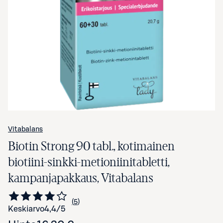
Avaa tuotekuva suurennettuna
Vitabalans
Biotin Strong 90 tabl., kotimainen
biotiini-sinkki-metioniinitabletti,
kampanjapakkaus, Vitabalans
5
Siirry arvioihin
kappaletta
Keskiarvo
4,4
/5