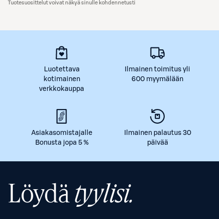
Tuotesuosittelut voivat näkyä sinulle kohdennetusti
Luotettava
Ilmainen toimitus yli
kotimainen
600 myymälään
verkkokauppa
Asiakasomistajalle
Ilmainen palautus 30
Bonusta jopa 5 %
päivää
Löydä
tyylisi.