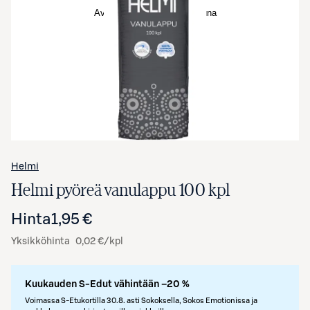
Avaa tuotekuva suurennettuna
Helmi
Helmi pyöreä vanulappu 100 kpl
Hinta
1,95 €
Yksikköhinta
0,02 €/kpl
Kuukauden S-Edut vähintään –20 %
Voimassa S-Etukortilla 30.8. asti Sokoksella, Sokos Emotionissa ja