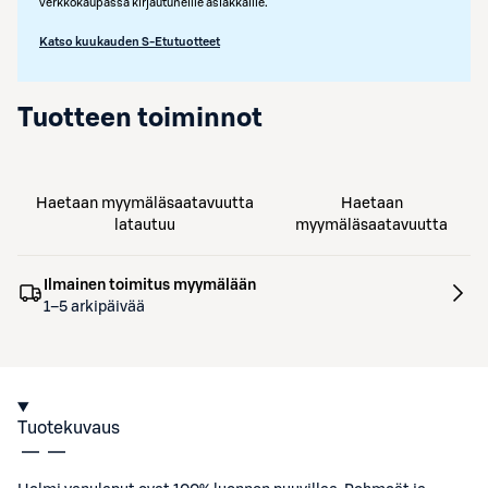
verkkokaupassa kirjautuneille asiakkaille.
Katso kuukauden S-Etutuotteet
Tuotteen toiminnot
Haetaan myymäläsaatavuutta
Haetaan
latautuu
myymäläsaatavuutta
Ilmainen toimitus myymälään
1–5 arkipäivää
Tuotekuvaus