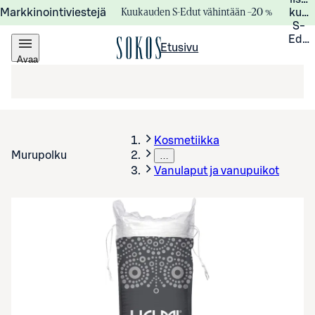
Kuukauden S-Edut vähintään –20 %
Markkinointiviestejä
kuuk
S-
Edui
Etusivu
Avaa
valikko
Kosmetiikka
Murupolku
…
Vanulaput ja vanupuikot