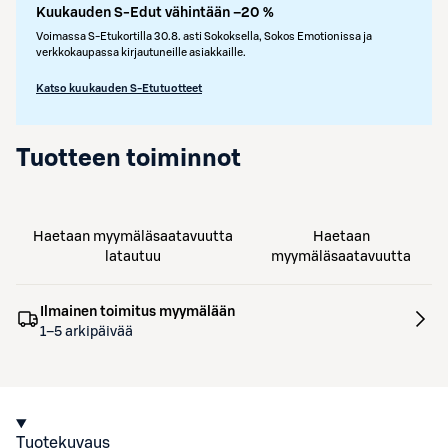
Kuukauden S-Edut vähintään –20 %
Voimassa S-Etukortilla 30.8. asti Sokoksella, Sokos Emotionissa ja
verkkokaupassa kirjautuneille asiakkaille.
Katso kuukauden S-Etutuotteet
Tuotteen toiminnot
Haetaan myymäläsaatavuutta
Haetaan
latautuu
myymäläsaatavuutta
Ilmainen toimitus myymälään
1–5 arkipäivää
Tuotekuvaus