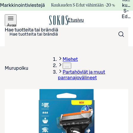
Kuukauden S-Edut vähintään –20 %
Markkinointiviestejä
kuuk
S-
Edui
Etusivu
Avaa
valikko
Hae tuotteita tai brändiä
Miehet
…
Murupolku
Partahöylät ja muut
parranajovälineet