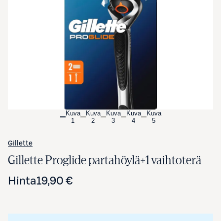
Avaa tuotekuva suurennettuna
Kuva
Kuva
Kuva
Kuva
Kuva
1
2
3
4
5
Gillette
Gillette Proglide partahöylä+1 vaihtoterä
Hinta
19,90 €