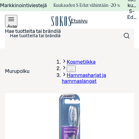
Kuukauden S-Edut vähintään –20 %
Markkinointiviestejä
kuuk
S-
Edui
Etusivu
Avaa
valikko
Hae tuotteita tai brändiä
Kosmetiikka
…
Murupolku
Hammasharjat ja
hammaslangat