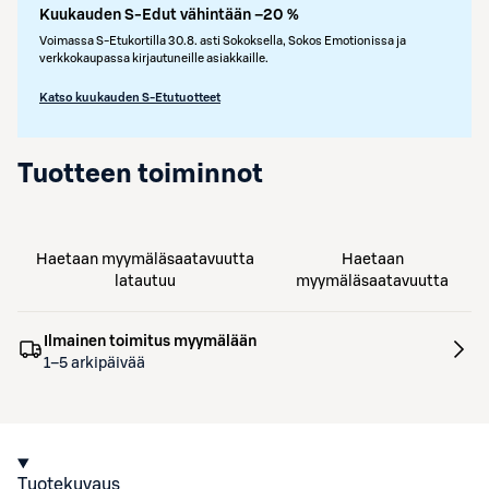
Kuukauden S-Edut vähintään –20 %
Voimassa S-Etukortilla 30.8. asti Sokoksella, Sokos Emotionissa ja
verkkokaupassa kirjautuneille asiakkaille.
Katso kuukauden S-Etutuotteet
Tuotteen toiminnot
Haetaan myymäläsaatavuutta
Haetaan
latautuu
myymäläsaatavuutta
Ilmainen toimitus myymälään
1–5 arkipäivää
Tuotekuvaus