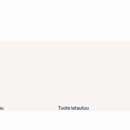
uu
Tuote latautuu