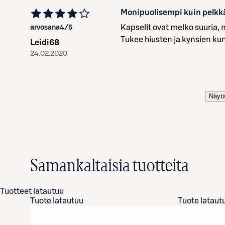
Monipuolisempi kuin pelkkä
Kapselit ovat melko suuria, mu
arvosana
4
/5
Tukee hiusten ja kynsien ku
Leidi68
24.02.2020
Näytä
Samankaltaisia tuotteita
Tuotteet latautuu
Tuote latautuu
Tuote lataut