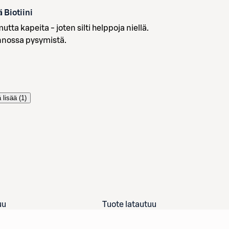
 Biotiini
tta kapeita - joten silti helppoja niellä.
nnossa pysymistä.
 lisää (
1
)
uu
Tuote latautuu