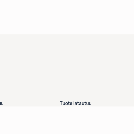
uu
Tuote latautuu