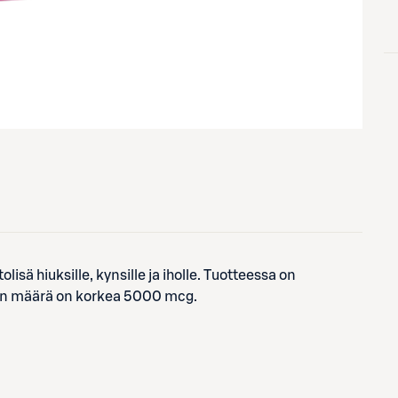
isä hiuksille, kynsille ja iholle. Tuotteessa on
iinin määrä on korkea 5000 mcg.