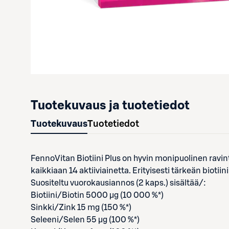
Tuotekuvaus ja tuotetiedot
Tuotekuvaus
Tuotetiedot
FennoVitan Biotiini Plus on hyvin monipuolinen ravintol
kaikkiaan 14 aktiiviainetta. Erityisesti tärkeän biot
Suositeltu vuorokausiannos (2 kaps.) sisältää/:
Biotiini/Biotin 5000 µg (10 000 %*)
Sinkki/Zink 15 mg (150 %*)
Seleeni/Selen 55 µg (100 %*)