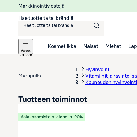
Markkinointiviestejä
Hae tuotteita tai brändiä
Kosmetiikka
Naiset
Miehet
Lap
Avaa
valikko
Hyvinvointi
Murupolku
Vitamiinit ja ravintolisä
Kauneuden hyvinvointi
Tuotteen toiminnot
Asiakasomistaja-alennus
−20%