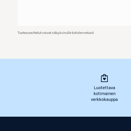
Tuotesuosittelut voivat näkyä sinulle kohdennetusti
Luotettava
kotimainen
verkkokauppa