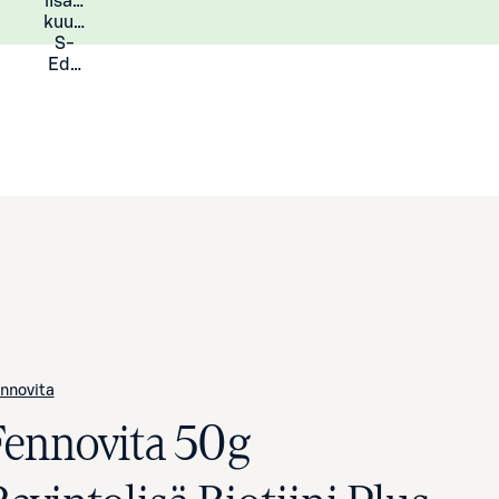
lisää
Lisätietoja
kuukauden
S-
Eduista
nnovita
Fennovita 50g