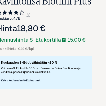
avintolisä Biotiini Plus
2
Siirry arvioihin
kappaletta
skiarvo
4
/5
Hinta
18,80 €
lennushinta S-Etukortilla
15,00 €
sikköhinta
0,19 €/kpl
Kuukauden S-Edut vähintään –20 %
Voimassa S-Etukortilla 30.8. asti Sokoksella, Sokos Emotionissa ja
verkkokaupassa kirjautuneille asiakkaille.
Katso kuukauden S-Etutuotteet