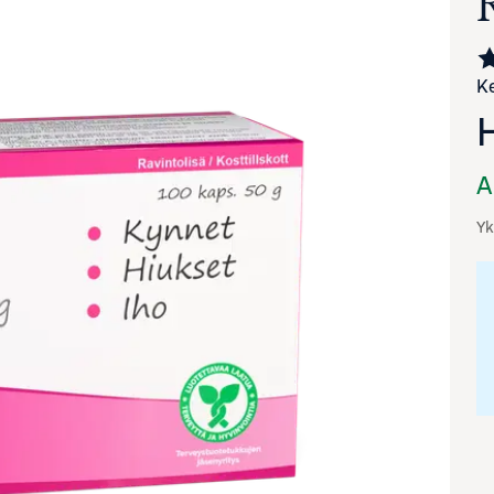
R
Ke
A
Yk
va suurennettuna