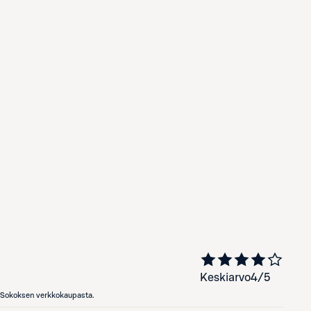
Keskiarvo
4
/5
en Sokoksen verkkokaupasta.