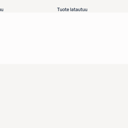
uu
Tuote latautuu