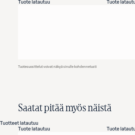
Tuote latautuu
Tuote lataut
Tuotesuosittelut voivat näkyä sinulle kohdennetusti
Saatat pitää myös näistä
Tuotteet latautuu
Tuote latautuu
Tuote lataut