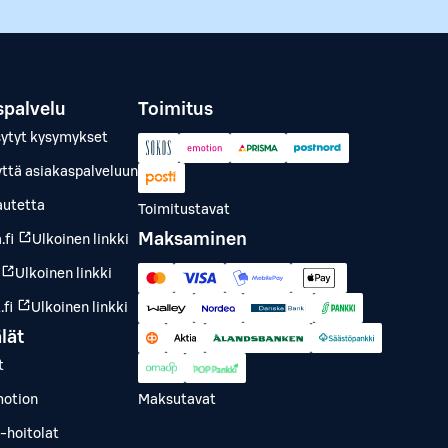
spalvelu
Toimitus
sytyt kysymykset
yttä asiakaspalveluun
autetta
Toimitustavat
Maksaminen
.fi
Ulkoinen linkki
Ulkoinen linkki
fi
Ulkoinen linkki
lät
t
otion
Maksutavat
-hoitolat