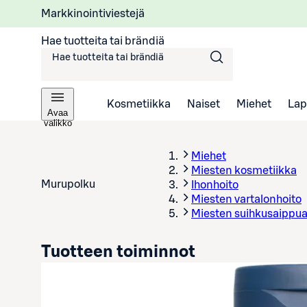
Markkinointiviestejä
Hae tuotteita tai brändiä
Kosmetiikka
Naiset
Miehet
Lap
Avaa
valikko
Miehet
Miesten kosmetiikka
Murupolku
Ihonhoito
Miesten vartalonhoito
Miesten suihkusaippua
Tuotteen toiminnot