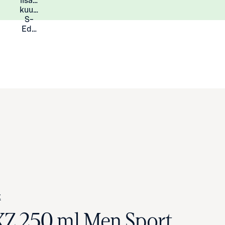
lisää
Lisätietoja
kuukauden
S-
Eduista
Z
XZ 250 ml Men Sport