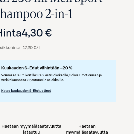
shampoo 2-in-1
Hinta
4,30 €
sikköhinta
17,20 €/l
Kuukauden S-Edut vähintään –20 %
Voimassa S-Etukortilla 30.8. asti Sokoksella, Sokos Emotionissa ja
verkkokaupassa kirjautuneille asiakkaille.
Katso kuukauden S-Etutuotteet
Haetaan myymäläsaatavuutta
Haetaan
latautuu
myymäläsaatavuutta