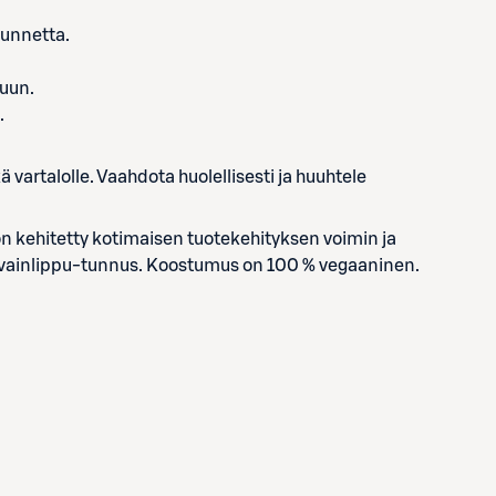
tunnetta.
suun.
.
 vartalolle. Vaahdota huolellisesti ja huuhtele
on kehitetty kotimaisen tuotekehityksen voimin ja
Avainlippu-tunnus. Koostumus on 100 % vegaaninen.