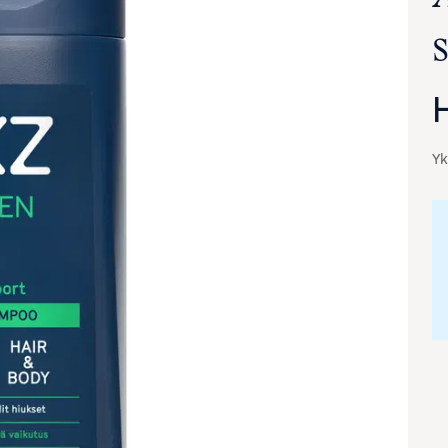
Yk
va suurennettuna