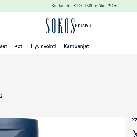
Kuukauden S-Edut vähintään –20 %
Etusivu
set
Koti
Hyvinvointi
Kampanjat
t
X