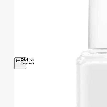
Edellinen
Avaa tuoteku
tuotekuva