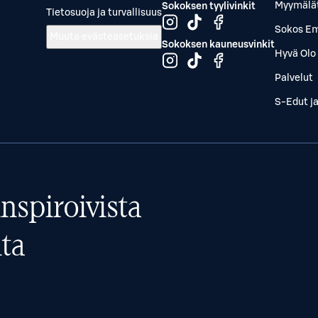
Myymälä
Sokoksen tyylivinkit
Tietosuoja ja turvallisuus
Sokos Em
Muuta evästeasetuksia
Sokoksen kauneusvinkit
Hyvä Olo 
Palvelut
S-Edut j
nspiroivista
ta