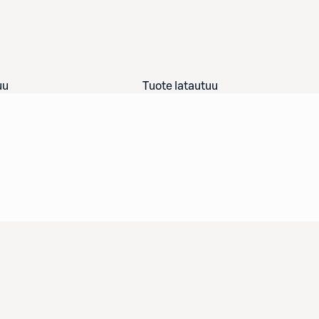
uu
Tuote latautuu