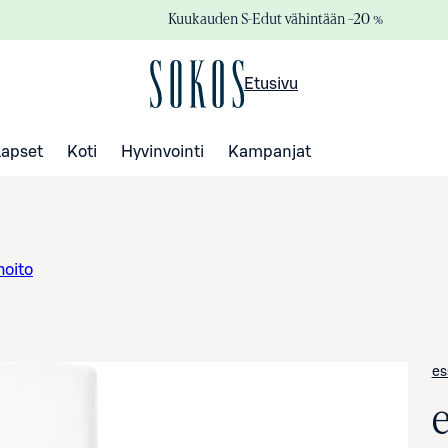
Kuukauden S-Edut vähintään –20 %
Etusivu
Lapset
Koti
Hyvinvointi
Kampanjat
hoito
es
e