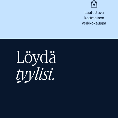
Luotettava
kotimainen
verkkokauppa
Löydä
tyylisi.