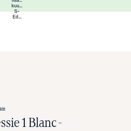
lisää
Lisätietoja
kuukauden
S-
Eduista
sie
ssie 1 Blanc -