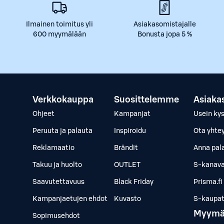
Ilmainen toimitus yli
Asiakasomistajalle
600 myymälään
Bonusta jopa 5 %
Verkkokauppa
Suosittelemme
Asiaka
Ohjeet
Kampanjat
Usein ky
Peruuta ja palauta
Inspiroidu
Ota yhte
Reklamaatio
Brändit
Anna pal
Takuu ja huolto
OUTLET
S-kanava
Saavutettavuus
Black Friday
Prisma.fi
Kampanjaetujen ehdot
Kuvasto
S-kaupat.
Myymä
Sopimusehdot