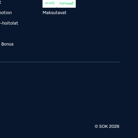
t
otion
Maksutavat
-hoitolat
a Bonus
© SOK
2026