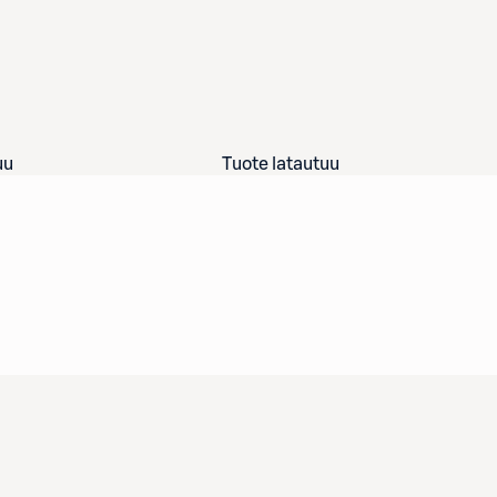
uu
Tuote latautuu