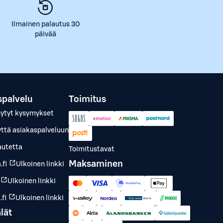
Ilmainen palautus 30
päivää
spalvelu
Toimitus
sytyt kysymykset
yttä asiakaspalveluun
autetta
Toimitustavat
Maksaminen
.fi
Ulkoinen linkki
Ulkoinen linkki
fi
Ulkoinen linkki
lät