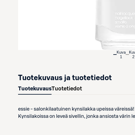
Kuva
Ku
1
2
Tuotekuvaus ja tuotetiedot
Tuotekuvaus
Tuotetiedot
essie - salonkilaatuinen kynsilakka upeissa väreiss
Kynsilakoissa on leveä sivellin, jonka ansiosta värin