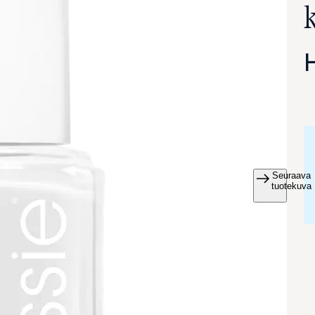
Seuraava
va suurennettuna
tuotekuva