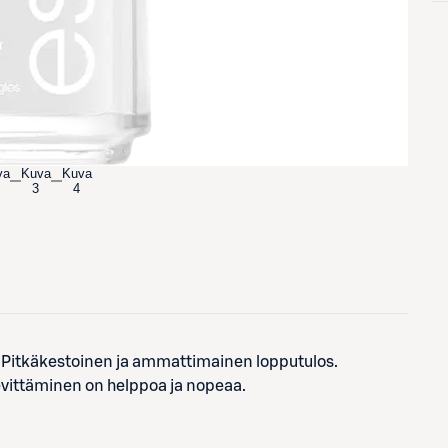
va
Kuva
Kuva
3
4
ä! Pitkäkestoinen ja ammattimainen lopputulos.
 levittäminen on helppoa ja nopeaa.