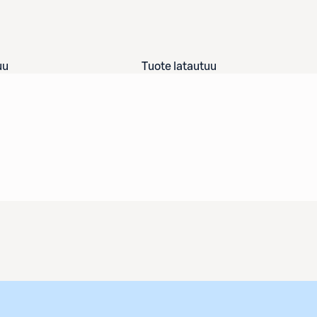
uu
Tuote latautuu