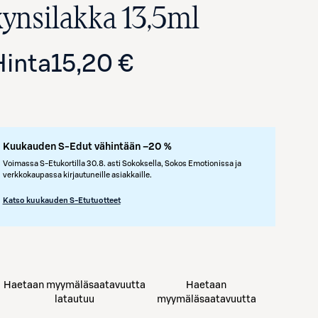
kynsilakka 13,5ml
Hinta
15,20 €
Kuukauden S-Edut vähintään –20 %
Voimassa S-Etukortilla 30.8. asti Sokoksella, Sokos Emotionissa ja
verkkokaupassa kirjautuneille asiakkaille.
Avaa tuotekuva suurennettuna
Katso kuukauden S-Etutuotteet
Haetaan myymäläsaatavuutta
Haetaan
latautuu
myymäläsaatavuutta