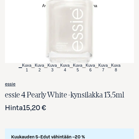
Avaa tuotekuva suurennettuna
Kuva
Kuva
Kuva
Kuva
Kuva
Kuva
Kuva
Kuva
1
2
3
4
5
6
7
8
essie
essie 4 Pearly White -kynsilakka 13,5ml
Hinta
15,20 €
Kuukauden S-Edut vähintään –20 %