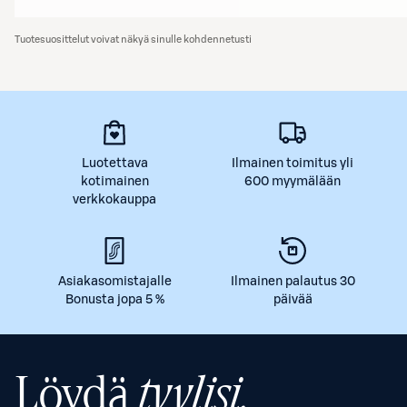
Tuotesuosittelut voivat näkyä sinulle kohdennetusti
Luotettava
Ilmainen toimitus yli
kotimainen
600 myymälään
verkkokauppa
Asiakasomistajalle
Ilmainen palautus 30
Bonusta jopa 5 %
päivää
Löydä
tyylisi.