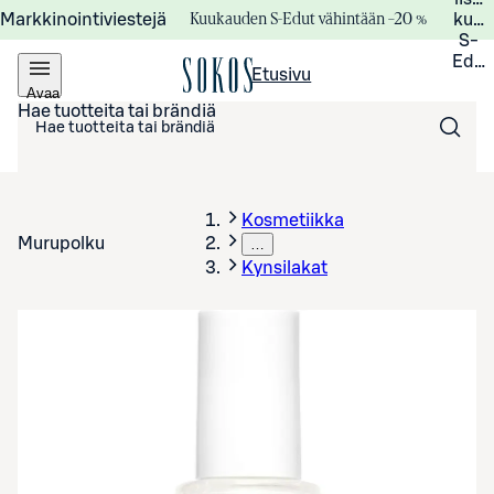
Kuukauden S-Edut vähintään –20 %
Markkinointiviestejä
kuuk
S-
Edui
Etusivu
Avaa
valikko
Hae tuotteita tai brändiä
Kosmetiikka
Murupolku
…
Kynsilakat