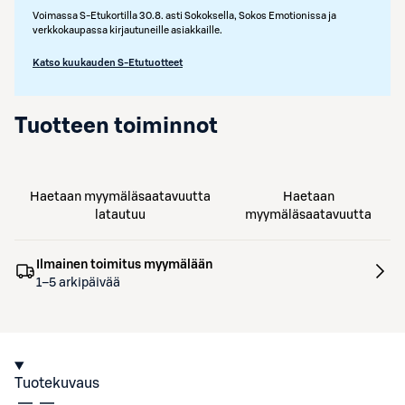
Voimassa S-Etukortilla 30.8. asti Sokoksella, Sokos Emotionissa ja
verkkokaupassa kirjautuneille asiakkaille.
Katso kuukauden S-Etutuotteet
Tuotteen toiminnot
Haetaan myymäläsaatavuutta
Haetaan
latautuu
myymäläsaatavuutta
Ilmainen toimitus myymälään
1–5 arkipäivää
Tuotekuvaus