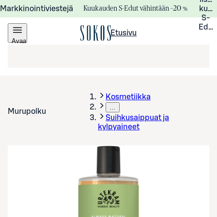
Kuukauden S-Edut vähintään –20 %
Markkinointiviestejä
kuuk
S-
Edui
Etusivu
Avaa
valikko
Kosmetiikka
…
Murupolku
Suihkusaippuat ja
kylpyaineet