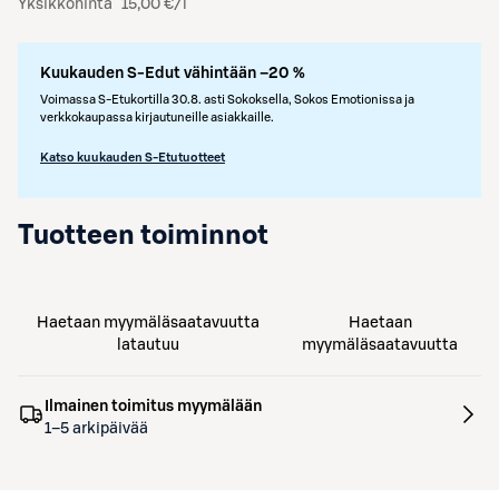
Yksikköhinta
15,00 €/l
Kuukauden S-Edut vähintään –20 %
Voimassa S-Etukortilla 30.8. asti Sokoksella, Sokos Emotionissa ja
verkkokaupassa kirjautuneille asiakkaille.
Katso kuukauden S-Etutuotteet
Tuotteen toiminnot
Haetaan myymäläsaatavuutta
Haetaan
latautuu
myymäläsaatavuutta
Ilmainen toimitus myymälään
1–5 arkipäivää