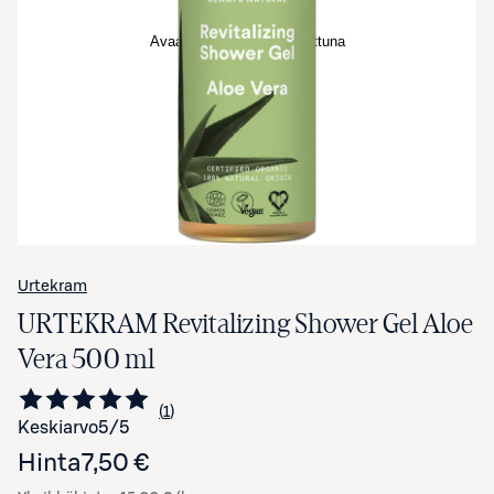
Avaa tuotekuva suurennettuna
Urtekram
URTEKRAM Revitalizing Shower Gel Aloe
Vera 500 ml
1
Siirry arvioihin
kappale
Keskiarvo
5
/5
Hinta
7,50 €