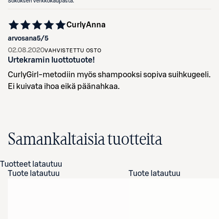
Sokoksen verkkokaupasta.
CurlyAnna
arvosana
5
/5
02.08.2020
VAHVISTETTU OSTO
Urtekramin luottotuote!
CurlyGirl-metodiin myös shampooksi sopiva suihkugeeli.
Ei kuivata ihoa eikä päänahkaa.
Samankaltaisia tuotteita
Tuotteet latautuu
Tuote latautuu
Tuote latautuu