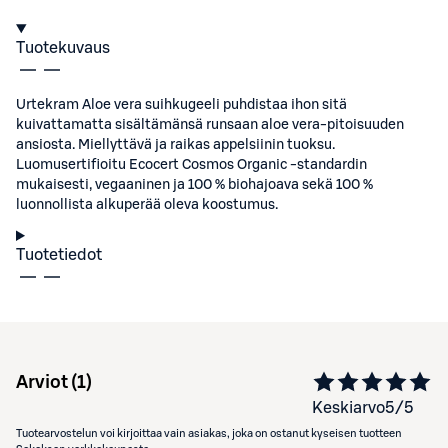
Tuotekuvaus
Urtekram Aloe vera suihkugeeli puhdistaa ihon sitä
kuivattamatta sisältämänsä runsaan aloe vera-pitoisuuden
ansiosta. Miellyttävä ja raikas appelsiinin tuoksu.
Luomusertifioitu Ecocert Cosmos Organic -standardin
mukaisesti, vegaaninen ja 100 % biohajoava sekä 100 %
luonnollista alkuperää oleva koostumus.
Tuotetiedot
Arviot (
1
)
Keskiarvo
5
/5
Tuotearvostelun voi kirjoittaa vain asiakas, joka on ostanut kyseisen tuotteen