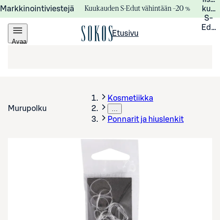
Kuukauden S-Edut vähintään –20 %
Markkinointiviestejä
kuuk
S-
Edui
Etusivu
Avaa
valikko
Kosmetiikka
Murupolku
…
Ponnarit ja hiuslenkit