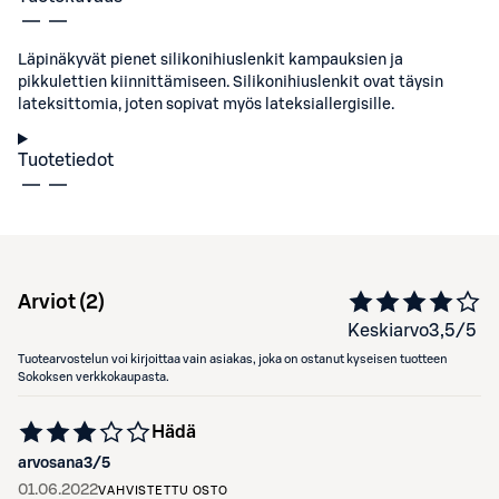
Läpinäkyvät pienet silikonihiuslenkit kampauksien ja
pikkulettien kiinnittämiseen. Silikonihiuslenkit ovat täysin
lateksittomia, joten sopivat myös lateksiallergisille.
Tuotetiedot
Arviot (
2
)
Keskiarvo
3,5
/5
Tuotearvostelun voi kirjoittaa vain asiakas, joka on ostanut kyseisen tuotteen
Sokoksen verkkokaupasta.
Hädä
arvosana
3
/5
01.06.2022
VAHVISTETTU OSTO