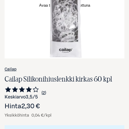
Avaa tuotekuva suurennettuna
Cailap
Cailap Silikonihiuslenkki kirkas 60 kpl
2
Siirry arvioihin
kappaletta
Keskiarvo
3,5
/5
Hinta
2,30 €
Yksikköhinta
0,04 €/kpl