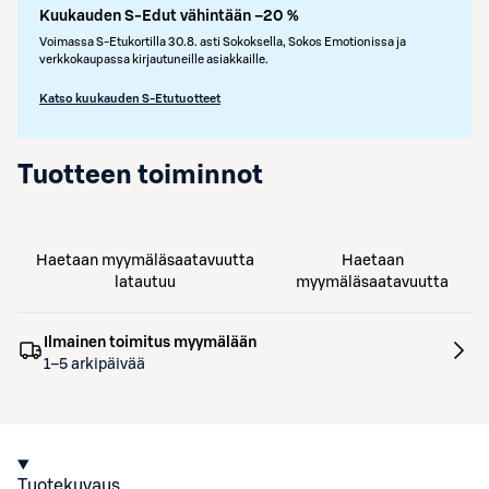
Kuukauden S-Edut vähintään –20 %
Voimassa S-Etukortilla 30.8. asti Sokoksella, Sokos Emotionissa ja
verkkokaupassa kirjautuneille asiakkaille.
Katso kuukauden S-Etutuotteet
Tuotteen toiminnot
Haetaan myymäläsaatavuutta
Haetaan
latautuu
myymäläsaatavuutta
Ilmainen toimitus myymälään
1–5 arkipäivää
Tuotekuvaus