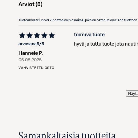
Arviot (
5
)
Tuotearvostelun voi kirjoittaa vain asiakas, joka on ostanut kyseisen tuotte
toimiva tuote
hyvä ja tuttu tuote jota nauti
arvosana
5
/5
Hannele P.
06.08.2025
VAHVISTETTU OSTO
Näytä
Samankaltaisia tuotteita