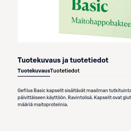
Tuotekuvaus ja tuotetiedot
Tuotekuvaus
Tuotetiedot
Gefilus Basic kapselit sisältävät maailman tutkitui
päivittäiseen käyttöön. Ravintolisä. Kapselit ovat glu
määriä maitoproteiinia.