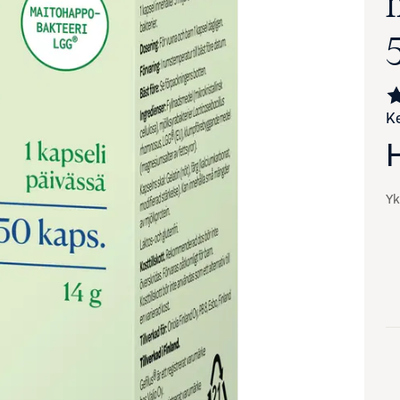
Ke
Yk
va suurennettuna