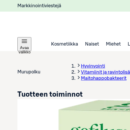
Markkinointiviestejä
Kosmetiikka
Naiset
Miehet
Avaa
valikko
Hyvinvointi
Murupolku
Vitamiinit ja ravintolisä
Maitohappobakteerit
Tuotteen toiminnot