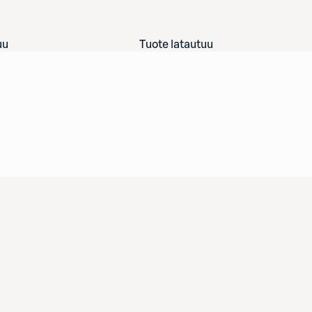
uu
Tuote latautuu