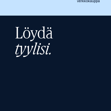
verkkokauppa
Löydä
tyylisi.