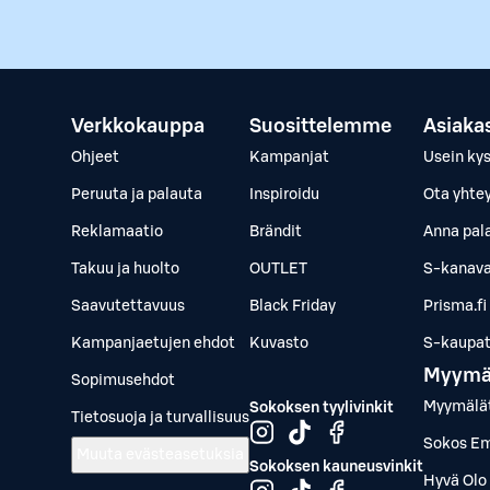
Verkkokauppa
Suosittelemme
Asiaka
Ohjeet
Kampanjat
Usein ky
Peruuta ja palauta
Inspiroidu
Ota yhte
Reklamaatio
Brändit
Anna pal
Takuu ja huolto
OUTLET
S-kanava
Saavutettavuus
Black Friday
Prisma.fi
Kampanjaetujen ehdot
Kuvasto
S-kaupat.
Myymä
Sopimusehdot
Myymälä
Sokoksen tyylivinkit
Tietosuoja ja turvallisuus
Sokos Em
Muuta evästeasetuksia
Sokoksen kauneusvinkit
Hyvä Olo 