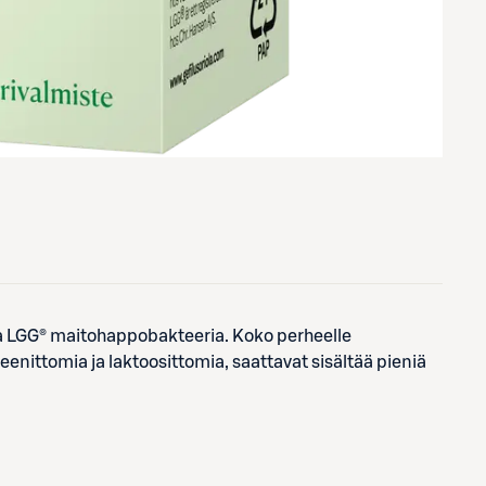
nta LGG® maitohappobakteeria. Koko perheelle
teenittomia ja laktoosittomia, saattavat sisältää pieniä