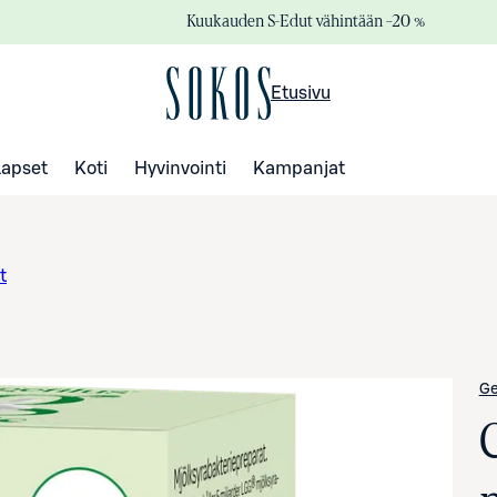
Kuukauden S-Edut vähintään –20 %
Etusivu
Lapset
Koti
Hyvinvointi
Kampanjat
t
Ge