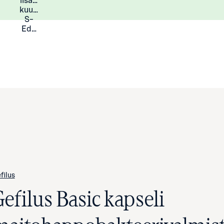
lisää
Lisätietoja
kuukauden
S-
Eduista
filus
Gefilus Basic kapseli