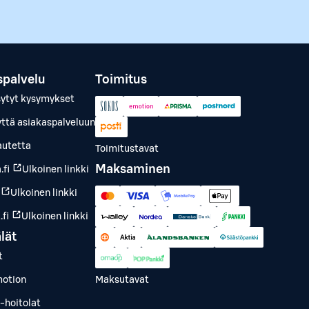
spalvelu
Toimitus
sytyt kysymykset
yttä asiakaspalveluun
autetta
Toimitustavat
Maksaminen
.fi
Ulkoinen linkki
Ulkoinen linkki
fi
Ulkoinen linkki
lät
t
otion
Maksutavat
-hoitolat