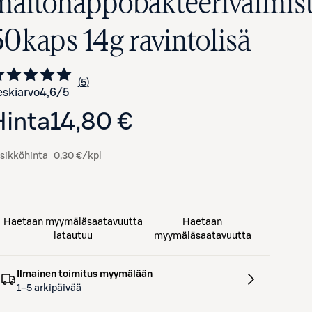
maitohappobakteerivalmis
50kaps 14g ravintolisä
5
Siirry arvioihin
kappaletta
skiarvo
4,6
/5
Hinta
14,80 €
sikköhinta
0,30 €/kpl
Haetaan myymäläsaatavuutta
Haetaan
latautuu
myymäläsaatavuutta
Ilmainen toimitus myymälään
1–5 arkipäivää