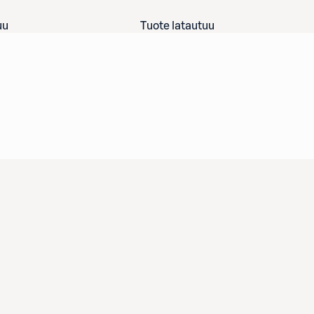
uu
Tuote latautuu