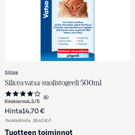
Avaa tuotekuva suurennettuna
Silicea
Silicea vatsa-suolistogeeli 500ml
6
Siirry arvioihin
kappaletta
Keskiarvo
4,3
/5
Hinta
14,70 €
Yksikköhinta
29,40 €/l
Tuotteen toiminnot