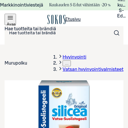
Kuukauden S-Edut vähintään –20 %
Markkinointiviestejä
kuuk
S-
Edui
Etusivu
Avaa
valikko
Hae tuotteita tai brändiä
Hyvinvointi
Murupolku
…
Vatsan hyvinvointivalmisteet