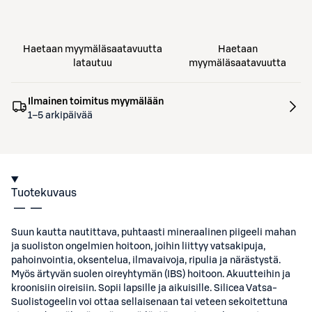
Haetaan myymäläsaatavuutta
Haetaan
latautuu
myymäläsaatavuutta
Ilmainen toimitus myymälään
1–5 arkipäivää
Tuotekuvaus
Suun kautta nautittava, puhtaasti mineraalinen piigeeli mahan
ja suoliston ongelmien hoitoon, joihin liittyy vatsakipuja,
pahoinvointia, oksentelua, ilmavaivoja, ripulia ja närästystä.
Myös ärtyvän suolen oireyhtymän (IBS) hoitoon. Akuutteihin ja
kroonisiin oireisiin. Sopii lapsille ja aikuisille. Silicea Vatsa-
Suolistogeelin voi ottaa sellaisenaan tai veteen sekoitettuna