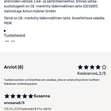
aterioiden välissä. Lisä- ja säilöntäaineeton. Silicea vatsa-
suolistogeeli on CE-merkitty lääkinnällinen laite (CE0297).
Valmistaja Anton Hübner GmbH.
Tämä on CE-merkitty lääkinnällinen laite. Sovellettava säädös
MDR.
Tuotetiedot
Arviot (
6
)
Keskiarvo
4,3
/5
Tuotearvostelun voi kirjoittaa vain asiakas, joka on ostanut kyseisen tuotteen
Sokoksen verkkokaupasta.
Susanna
arvosana
5
/5
09.04.2025
VAHVISTETTU OSTO