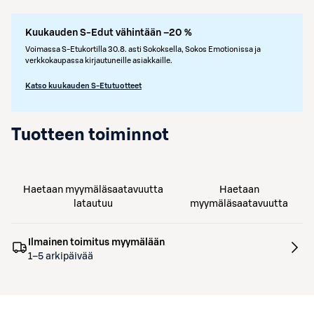
Kuukauden S-Edut vähintään –20 %
Voimassa S-Etukortilla 30.8. asti Sokoksella, Sokos Emotionissa ja
verkkokaupassa kirjautuneille asiakkaille.
Katso kuukauden S-Etutuotteet
Tuotteen toiminnot
Haetaan myymäläsaatavuutta
Haetaan
latautuu
myymäläsaatavuutta
Ilmainen toimitus myymälään
1–5 arkipäivää