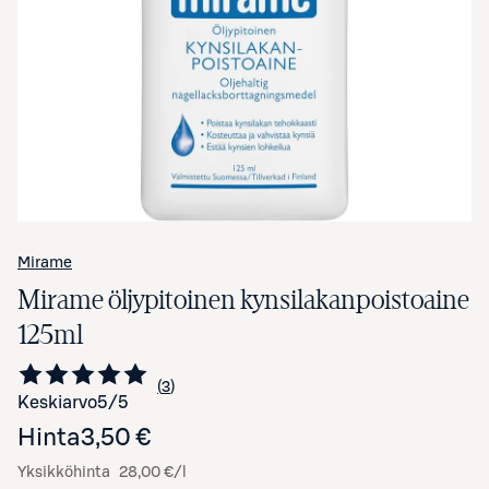
Avaa tuotekuva suurennettuna
Mirame
Mirame öljypitoinen kynsilakanpoistoaine
125ml
3
Siirry arvioihin
kappaletta
Keskiarvo
5
/5
Hinta
3,50 €
Yksikköhinta
28,00 €/l