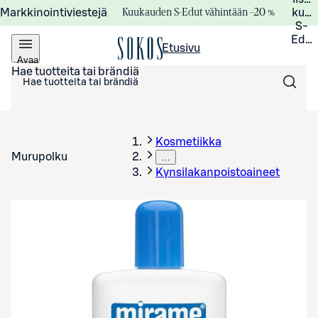
Kuukauden S-Edut vähintään –20 %
Markkinointiviestejä
kuuk
S-
Edui
Etusivu
Avaa
valikko
Hae tuotteita tai brändiä
Kosmetiikka
Murupolku
…
Kynsilakanpoistoaineet