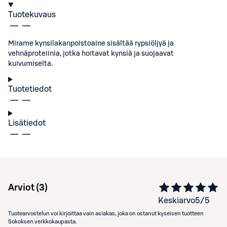
Tuotekuvaus
Mirame kynsilakanpoistoaine sisältää rypsiöljyä ja
vehnäproteiinia, jotka hoitavat kynsiä ja suojaavat
kuivumiselta.
Tuotetiedot
Lisätiedot
Arviot (
3
)
Keskiarvo
5
/5
Tuotearvostelun voi kirjoittaa vain asiakas, joka on ostanut kyseisen tuotteen
Sokoksen verkkokaupasta.