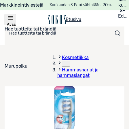
Kuukauden S-Edut vähintään –20 %
Markkinointiviestejä
kuuk
S-
Edui
Etusivu
Avaa
valikko
Hae tuotteita tai brändiä
Kosmetiikka
…
Murupolku
Hammasharjat ja
hammaslangat