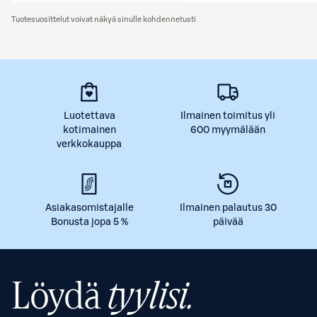
Tuotesuosittelut voivat näkyä sinulle kohdennetusti
Luotettava
Ilmainen toimitus yli
kotimainen
600 myymälään
verkkokauppa
Asiakasomistajalle
Ilmainen palautus 30
Bonusta jopa 5 %
päivää
Löydä
tyylisi.