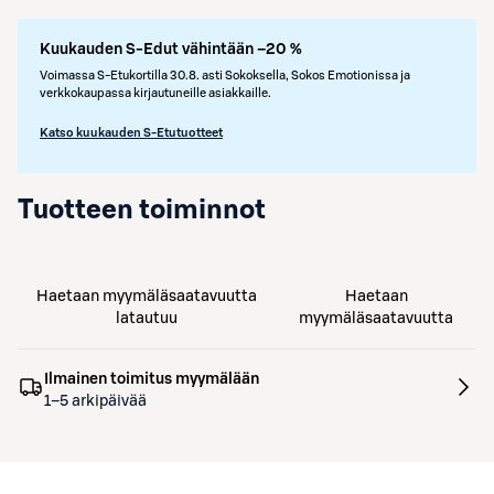
Kuukauden S-Edut vähintään –20 %
Voimassa S-Etukortilla 30.8. asti Sokoksella, Sokos Emotionissa ja
verkkokaupassa kirjautuneille asiakkaille.
Katso kuukauden S-Etutuotteet
Tuotteen toiminnot
Haetaan myymäläsaatavuutta
Haetaan
latautuu
myymäläsaatavuutta
Ilmainen toimitus myymälään
1–5 arkipäivää