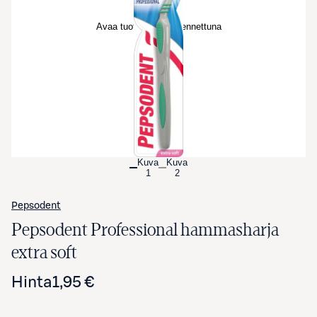
Avaa tuotekuva suurennettuna
Kuva
Kuva
1
2
Pepsodent
Pepsodent Professional hammasharja
extra soft
Hinta
1,95 €