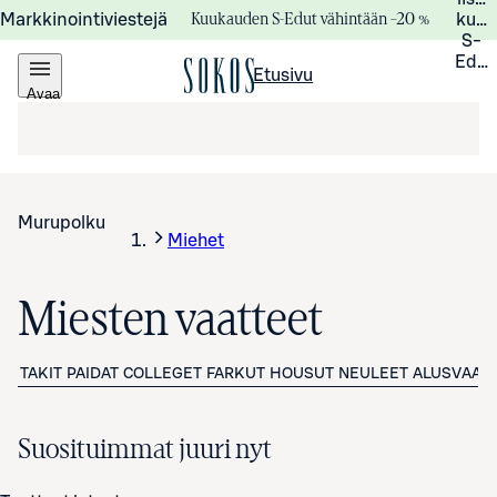
Kuukauden S-Edut vähintään –20 %
Markkinointiviestejä
kuuk
S-
Edui
Etusivu
Avaa
valikko
Murupolku
Miehet
Miesten vaatteet
TAKIT
PAIDAT
COLLEGET
FARKUT
HOUSUT
NEULEET
ALUSVAAT
Suosituimmat juuri nyt