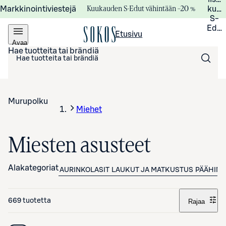
Kuukauden S-Edut vähintään –20 %
Markkinointiviestejä
kuuk
S-
Edui
Etusivu
Avaa
valikko
Hae tuotteita tai brändiä
Murupolku
Miehet
Miesten asusteet
Alakategoriat
AURINKOLASIT
LAUKUT JA MATKUSTUS
PÄÄHINE
669 tuotetta
Rajaa