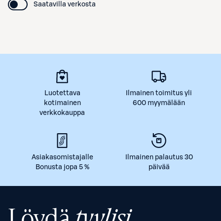
Saatavilla verkosta
Luotettava
Ilmainen toimitus yli
kotimainen
600 myymälään
verkkokauppa
Asiakasomistajalle
Ilmainen palautus 30
Bonusta jopa 5 %
päivää
Löydä
tyylisi.