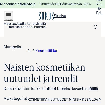
Kuukauden S-Edut vähintään –20 %
Markkinointiviestejä
kuuk
S-
Edui
Etusivu
Avaa
valikko
Hae tuotteita tai brändiä
Murupolku
Kosmetiikka
Naisten kosmetiikan
uutuudet ja trendit
Katso kuvaston kaikki tuotteet tai selaa kuvastoa
täällä
.
Alakategoriat
KOSMETIIKAN UUTUUDET
MINI'S – KESÄILOA M