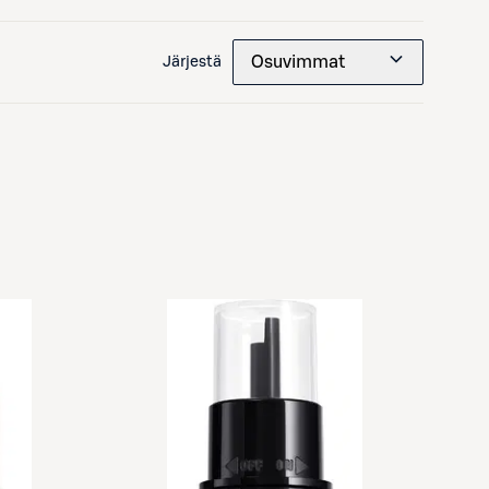
Osuvimmat
Järjestä