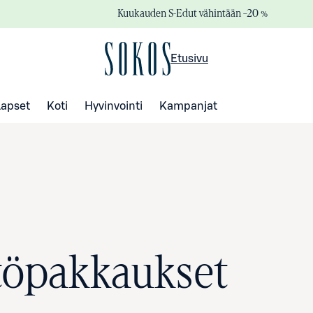
Kuukauden S-Edut vähintään –20 %
Etusivu
Lapset
Koti
Hyvinvointi
Kampanjat
töpakkaukset