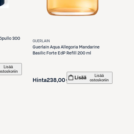
töpullo 300
GUERLAIN
Guerlain
Aqua Allegoria Mandarine
Basilic Forte EdP Refill 200 ml
Lisää
ostoskoriin
Lisää
Lisää
Hinta
238,00 €
ostoskoriin