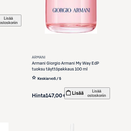
Lisää
ostoskoriin
ARMANI
Armani
Giorgio Armani My Way EdP
tuoksu täyttöpakkaus 100 ml
Keskiarvo
5 / 5
Lisää
Lisää
Hinta
147,00 €
ostoskoriin