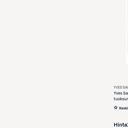
YVES SA
Yves Sa
tuoksun
Kesk
Hinta