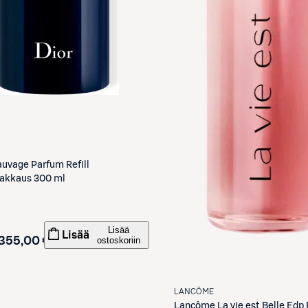
uvage Parfum Refill
pakkaus 300 ml
Lisää
Lisää
355,00 €
ostoskoriin
LANCÔME
Lancôme
La vie est Belle Edp 