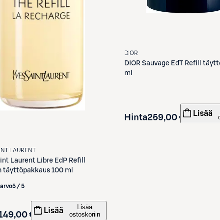
DIOR
DIOR
Sauvage EdT Refill täyt
ml
Lisää
Hinta
259,00 €
INT LAURENT
int Laurent
Libre EdP Refill
 täyttöpakkaus 100 ml
iarvo
5 / 5
Lisää
Lisää
149,00 €
ostoskoriin