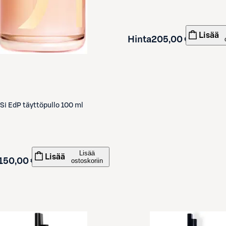
Lisää
Hinta
205,00 €
Si EdP täyttöpullo 100 ml
Lisää
Lisää
150,00 €
ostoskoriin