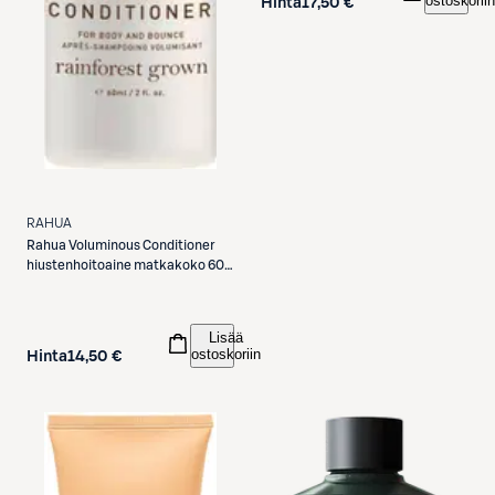
ostoskoriin
Hinta
17,50 €
RAHUA
Rahua
Voluminous Conditioner
hiustenhoitoaine matkakoko 60
ml
Lisää
ostoskoriin
Hinta
14,50 €