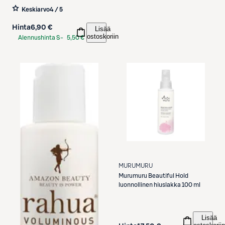
250ml
Keskiarvo
4 / 5
Hinta
6,90 €
Lisää
ostoskoriin
Alennushinta S-
5,50 €
Etukortilla
MURUMURU
Murumuru
Beautiful Hold
luonnollinen hiuslakka 100 ml
Lisää