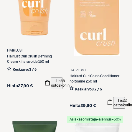
HAIRLUST
Hairlust
Curl Crush Defining
Cream kiharavoide 150 ml
Keskiarvo
3 / 5
HAIRLUST
Hairlust
Curl Crush Conditioner
Lisää
hoitoaine 250 ml
ostoskoriin
Hinta
27,90 €
Keskiarvo
3,7 / 5
Lisää
ostoskoriin
Hinta
29,90 €
Asiakasomistaja-alennus
−50%