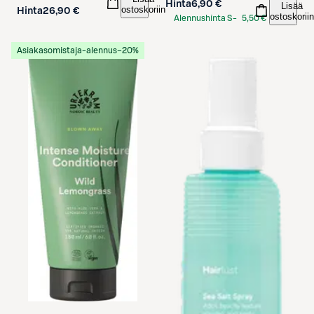
Hinta
6,90 €
Lisää
ostoskoriin
Hinta
26,90 €
ostoskoriin
Alennushinta S-
5,50 €
Etukortilla
Asiakasomistaja-alennus
−20%