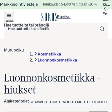
Kuukauden S-Edut vähintään –20 %
Markkinointiviestejä
kuuk
S-
Edui
Etusivu
Avaa
valikko
Hae tuotteita tai brändiä
Murupolku
Kosmetiikka
Luonnonkosmetiikka
Luonnonkosmetiikka –
hiukset
Alakategoriat
SHAMPOOT
HIUSTENHOITO
MUOTOILUTUOTTEE