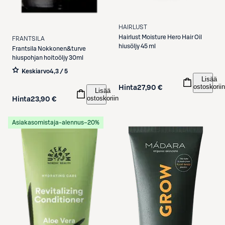
HAIRLUST
Hairlust
Moisture Hero Hair Oil
FRANTSILA
hiusöljy 45 ml
Frantsila
Nokkonen&turve
hiuspohjan hoitoöljy 30ml
Keskiarvo
4,3 / 5
Lisää
ostoskoriin
Hinta
27,90 €
Lisää
ostoskoriin
Hinta
23,90 €
Asiakasomistaja-alennus
−20%