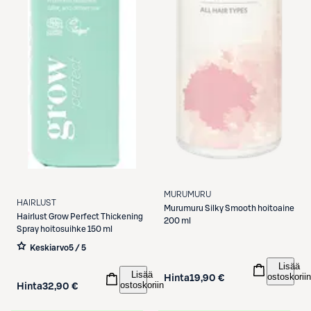
MURUMURU
HAIRLUST
Murumuru
Silky Smooth hoitoaine
Hairlust
Grow Perfect Thickening
200 ml
Spray hoitosuihke 150 ml
Keskiarvo
5 / 5
Lisää
Lisää
ostoskoriin
Hinta
19,90 €
ostoskoriin
Hinta
32,90 €