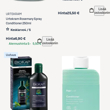
Lisää
ostoskoriin
Hinta
25,50 €
URTEKRAM
Urtekram
Rosemary Spray
Conditioner 250ml
Keskiarvo
4 / 5
Hinta
6,90 €
Lisää
ostoskoriin
Alennushinta S-
5,50 €
Etukortilla
Uutuus