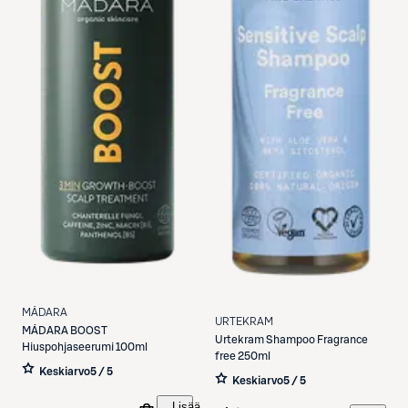
MÁDARA
URTEKRAM
MÁDARA
BOOST
Urtekram
Shampoo Fragrance
Hiuspohjaseerumi 100ml
free 250ml
Keskiarvo
5 / 5
Keskiarvo
5 / 5
Lisää