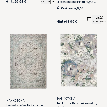
ostoskoriin
Hinta
79,95 €
Lastenastiasto Pikku Myy 2-
osainen
Keskiarvo
4,8 / 5
Lisää
ostoskoriin
Hinta
49,95 €
IHANKOTONA
IHANKOTONA
Ihankotona
Runo nukkamatto,
Ihankotona
Cecilia itämainen