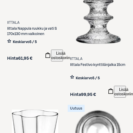
IITTALA
Iittala
Nappula ruukku ja vati S
170x130 mm valkoinen
Keskiarvo
5 / 5
Lisää
ostoskoriin
Hinta
61,95 €
IITTALA
Iittala
Festivo kynttilänjalka 15cm
Keskiarvo
5 / 5
Lisää
ostoskoriin
Hinta
99,95 €
Uutuus