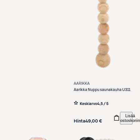
AARIKKA
Aarikka
Nuppu saunakauha U311
Keskiarvo
4,5 / 5
Lisää
ostoskoriin
Hinta
49,00 €