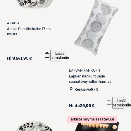
ARABIA
Arabia
Paratiisi kulho 17 cm,
musta
Lisää
ostoskoriin
Hinta
41,95 €
LAPUAN KANKURIT
Lapuan Kankurit
Sade
saunatyyny valko-harmaa
Keskiarvo
5 / 5
Lisää
ostoskoriin
Hinta
29,95 €
Tarkista myymäläsaatavuus