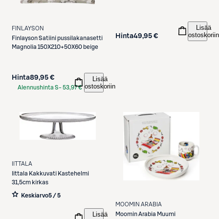
Lisää
FINLAYSON
ostoskoriin
Hinta
49,95 €
Finlayson
Satiini pussilakanasetti
Magnolia 150X210+50X60 beige
Hinta
89,95 €
Lisää
ostoskoriin
Alennushinta S-
53,97 €
Etukortilla
IITTALA
Iittala
Kakkuvati Kastehelmi
31,5cm kirkas
Keskiarvo
5 / 5
MOOMIN ARABIA
Lisää
Moomin Arabia
Muumi