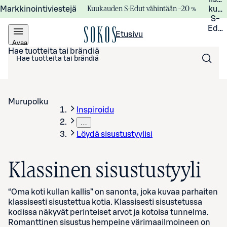
Kuukauden S-Edut vähintään –20 %
Markkinointiviestejä
kuuk
S-
Edui
Etusivu
Avaa
valikko
Hae tuotteita tai brändiä
Murupolku
Inspiroidu
…
Löydä sisustustyylisi
Klassinen sisustustyyli
“Oma koti kullan kallis” on sanonta, joka kuvaa parhaiten
klassisesti sisustettua kotia. Klassisesti sisustetussa
kodissa näkyvät perinteiset arvot ja kotoisa tunnelma.
Romanttinen sisustus hempeine värimaailmoineen on