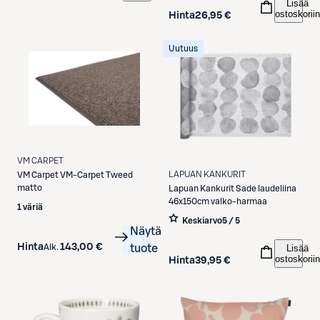
Lisää
ostoskoriin
Hinta
26,95 €
Uutuus
VM CARPET
LAPUAN KANKURIT
VM Carpet
VM-Carpet Tweed
matto
Lapuan Kankurit
Sade laudeliina
46x150cm valko-harmaa
1 väriä
Keskiarvo
5 / 5
Näytä
Hinta
143,00 €
Alk.
tuote
Lisää
ostoskoriin
Hinta
39,95 €