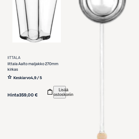
IITTALA
Iittala
Aalto maljakko 270mm
kirkas
Keskiarvo
4,9 / 5
Lisää
ostoskoriin
Hinta
359,00 €