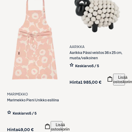
AARIKKA
Aarikka
Pässi veistos 36 x 25 cm,
musta/valkoinen
Keskiarvo
5 / 5
Lisää
ostoskoriin
Hinta
1 985,00 €
MARIMEKKO
Marimekko
Pieni Unikko esiliina
Keskiarvo
5 / 5
Lisää
ostoskoriin
Hinta
49,00 €