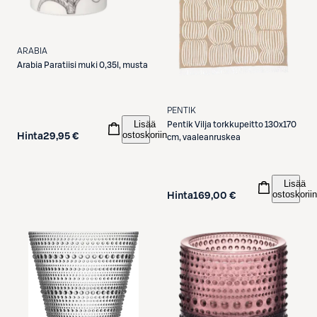
ARABIA
Arabia
Paratiisi muki 0,35l, musta
PENTIK
Lisää
Pentik
Vilja torkkupeitto 130x170
ostoskoriin
Hinta
29,95 €
cm, vaaleanruskea
Lisää
ostoskoriin
Hinta
169,00 €