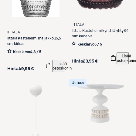
IITTALA
Iittala
Kastehelmi kynttilälyhty 64
IITTALA
mm kanerva
Iittala
Kastehelmi maljakko 15,5
cm, kirkas
Keskiarvo
5 / 5
Keskiarvo
4,8 / 5
Lisää
ostoskoriin
Hinta
23,95 €
Lisää
ostoskoriin
Hinta
49,95 €
Uutuus