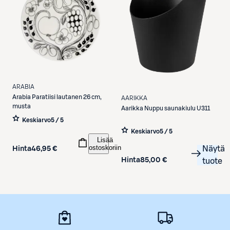
ARABIA
Arabia
Paratiisi lautanen 26 cm,
AARIKKA
musta
Aarikka
Nuppu saunakiulu U311
Keskiarvo
5 / 5
Keskiarvo
5 / 5
Lisää
ostoskoriin
Näytä
Hinta
46,95 €
Hinta
85,00 €
tuote