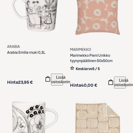
ARABIA
MARIMEKKO
Arabia
Emilia muki 0,3L
Marimekko
Pieni Unikko
tyynynpäällinen 50x50cm
Keskiarvo
5 / 5
Lisää
Lisää
ostoskoriin
Hinta
23,95 €
ostoskoriin
Hinta
40,00 €