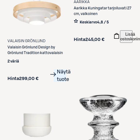
AARIKKA
Aarikka
Kuningatar tarjoiluvati 27
cm, valkoinen
Keskiarvo
4,8 / 5
Lisää
ostoskoriin
Hinta
245,00 €
VALAISIN GRÖNLUND
Valaisin Grönlund
Design by
Grönlund Tradition kattovalaisin
2 väriä
Näytä
Hinta
299,00 €
tuote