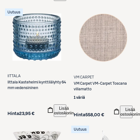
Uutuus
IITTALA
VM CARPET
Iittala
Kastehelmi kynttilälyhty 64
VM Carpet
VM-Carpet Toscana
mm vedensininen
villamatto
1 väriä
Lisää
Lisää
ostoskoriin
Hinta
23,95 €
ostoskoriin
Hinta
558,00 €
Uutuus