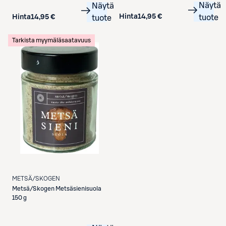
Näytä
Näytä
Hinta
14,95 €
Hinta
14,95 €
tuote
tuote
Tarkista myymäläsaatavuus
METSÄ/SKOGEN
Metsä/Skogen
Metsäsienisuola
150 g