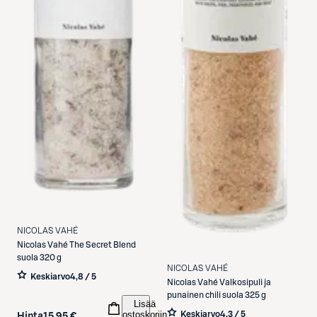
NICOLAS VAHÉ
Nicolas Vahé
The Secret Blend
suola 320 g
NICOLAS VAHÉ
Keskiarvo
4,8 / 5
Nicolas Vahé
Valkosipuli ja
punainen chili suola 325 g
Lisää
ostoskoriin
Keskiarvo
4,3 / 5
Hinta
15,95 €