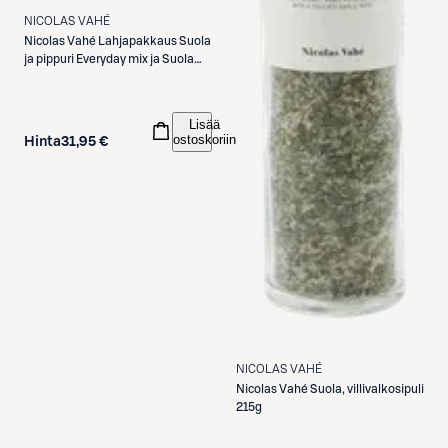
NICOLAS VAHÉ
Nicolas Vahé
Lahjapakkaus Suola
ja pippuri Everyday mix ja Suola
villivalkosipuli
Lisää
ostoskoriin
Hinta
31,95 €
NICOLAS VAHÉ
Nicolas Vahé
Suola, villivalkosipuli
215g