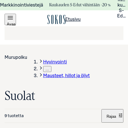
Kuukauden S-Edut vähintään –20 %
Markkinointiviestejä
kuuk
S-
Edui
Etusivu
Avaa
valikko
Murupolku
Hyvinvointi
…
Mausteet, hillot ja öljyt
Suolat
9 tuotetta
Rajaa