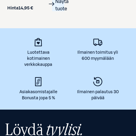
Näytä
Hinta
14,95 €
tuote
Luotettava
Ilmainen toimitus yli
kotimainen
600 myymälään
verkkokauppa
Asiakasomistajalle
Ilmainen palautus 30
Bonusta jopa 5 %
päivää
Löydä
tyylisi.