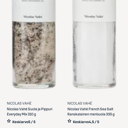
NICOLAS VAHÉ
NICOLAS VAHÉ
Nicolas Vahé
Suola ja Pippuri
Nicolas Vahé
French Sea Salt
Everyday Mix 310 g
Ranskalainen merisuola 335 g
Keskiarvo
5 / 5
Keskiarvo
4,5 / 5