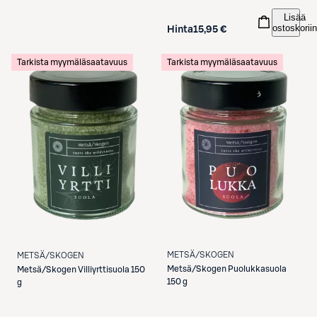
Lisää
ostoskoriin
Hinta
15,95 €
Tarkista myymäläsaatavuus
Tarkista myymäläsaatavuus
METSÄ/SKOGEN
METSÄ/SKOGEN
Metsä/Skogen
Puolukkasuola
Metsä/Skogen
Villiyrttisuola 150
150 g
g