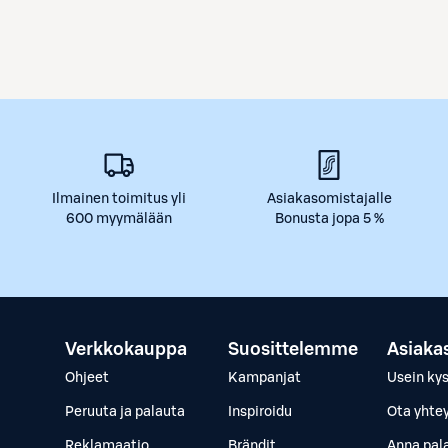
Ilmainen toimitus yli
Asiakasomistajalle
600 myymälään
Bonusta jopa 5 %
Verkkokauppa
Suosittelemme
Asiaka
Ohjeet
Kampanjat
Usein ky
Peruuta ja palauta
Inspiroidu
Ota yhte
Reklamaatio
Brändit
Anna pal