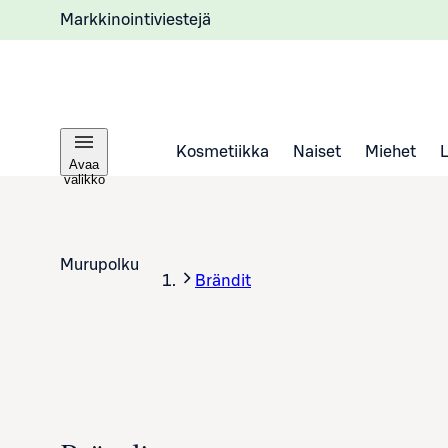
Markkinointiviestejä
Kosmetiikka
Naiset
Miehet
Avaa
valikko
Murupolku
Brändit