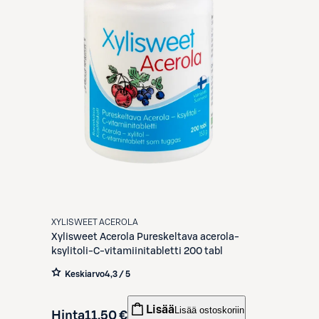
XYLISWEET ACEROLA
Xylisweet Acerola
Pureskeltava acerola-
ksylitoli-C-vitamiinitabletti 200 tabl
Keskiarvo
4,3 / 5
Lisää
Lisää ostoskoriin
Hinta
11,50 €