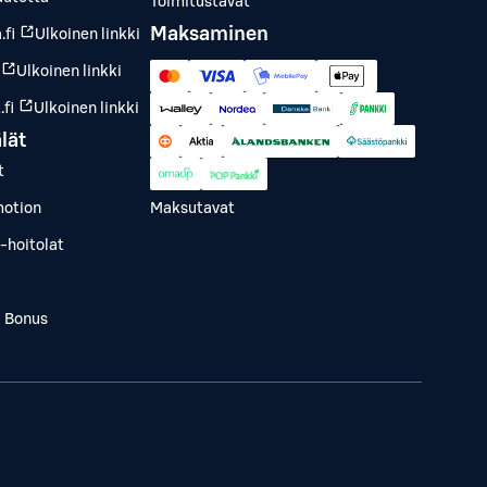
Toimitustavat
Maksaminen
.fi
Ulkoinen linkki
Ulkoinen linkki
fi
Ulkoinen linkki
lät
t
otion
Maksutavat
-hoitolat
a Bonus