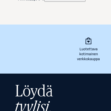
Luotettava
kotimainen
verkkokauppa
Löydä
tyylisi.