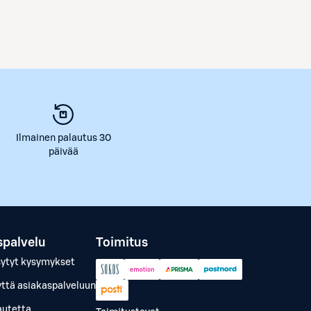
Ilmainen palautus 30
päivää
spalvelu
Toimitus
sytyt kysymykset
yttä asiakaspalveluun
autetta