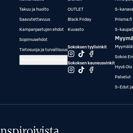
Takuu ja huolto
OUTLET
S-kanava
Saavutettavuus
Black Friday
Prisma.fi
Kampanjaetujen ehdot
Kuvasto
S-kaupat.
Myymä
Sopimusehdot
Myymälä
Sokoksen tyylivinkit
Tietosuoja ja turvallisuus
Sokos Em
Muuta evästeasetuksia
Sokoksen kauneusvinkit
Hyvä Olo 
Palvelut
S-Edut j
nspiroivista