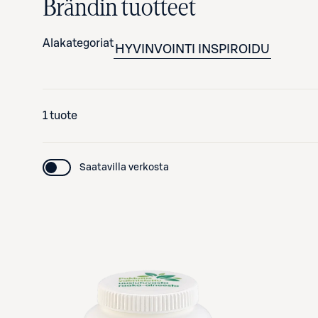
Brändin tuotteet
Alakategoriat
HYVINVOINTI
INSPIROIDU
1 tuote
Saatavilla verkosta