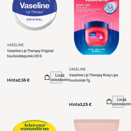
VASELINE
Vaseline
Lip Therapy Original
huulivoidepurkki 20 G
VASELINE
Lisää
Vaseline
Lip Therapy Rosy Lips
ostoskoriin
Hinta
2,55 €
huulivoide 7g
Lisää
ostoskoriin
Hinta
3,25 €