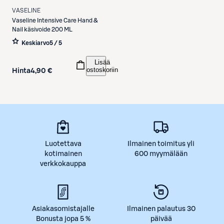
VASELINE
Vaseline
Intensive Care Hand &
Nail käsivoide 200 ML
Keskiarvo
5 / 5
Lisää
ostoskoriin
Hinta
4,90 €
Luotettava
Ilmainen toimitus yli
kotimainen
600 myymälään
verkkokauppa
Asiakasomistajalle
Ilmainen palautus 30
Bonusta jopa 5 %
päivää