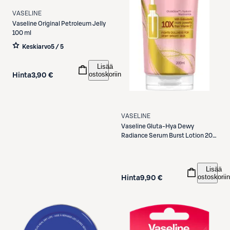
VASELINE
Vaseline
Original Petroleum Jelly
100 ml
Keskiarvo
5 / 5
Lisää
ostoskoriin
Hinta
3,90 €
VASELINE
Vaseline
Gluta-Hya Dewy
Radiance Serum Burst Lotion 200
ml
Lisää
ostoskoriin
Hinta
9,90 €