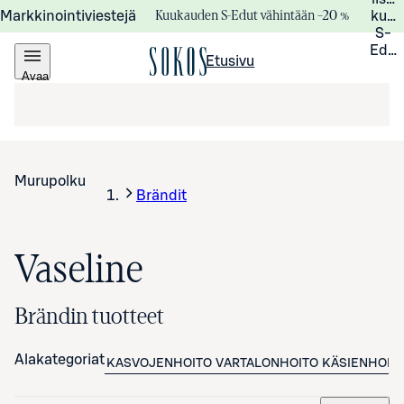
Kuukauden S-Edut vähintään –20 %
Markkinointiviestejä
kuuk
S-
Edui
Etusivu
Avaa
valikko
Murupolku
Brändit
Vaseline
Brändin tuotteet
Alakategoriat
KASVOJENHOITO
VARTALONHOITO
KÄSIENHOIT