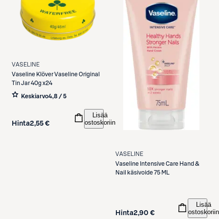
VASELINE
Vaseline
Klöver Vaseline Original
Tin Jar 40g x24
Keskiarvo
4,8 / 5
Lisää
ostoskoriin
Hinta
2,55 €
VASELINE
Vaseline
Intensive Care Hand &
Nail käsivoide 75 ML
Lisää
ostoskoriin
Hinta
2,90 €