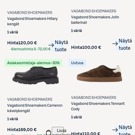
VAGABOND SHOEMAKERS
VAGABOND SHOEMAKERS
Vagabond Shoemakers
Jolin
Vagabond Shoemakers
Hillary
ballerinat
kengät
1 väriä
1 väriä
Näytä
Näytä
Hinta
120,00 €
Hinta
100,00 €
tuote
Alennushinta S-
72,00 €
tuote
Etukortilla
Asiakasomistaja-alennus
−30%
Uutuus
VAGABOND SHOEMAKERS
VAGABOND SHOEMAKERS
Vagabond Shoemakers
Tennarit
Vagabond Shoemakers
Cameron
Cody
kävelykengät
1 väriä
1 väriä
Näytä
Hinta
169,00 €
Lisää
Hinta
110,00 €
tuote