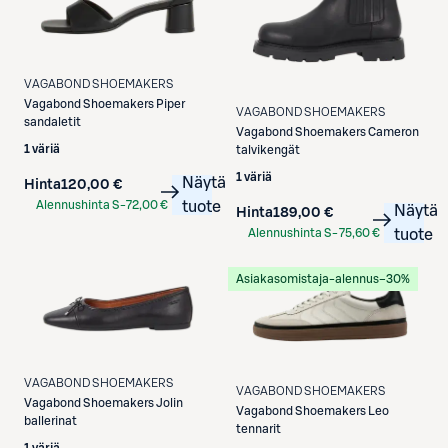
VAGABOND SHOEMAKERS
Vagabond Shoemakers
Piper
VAGABOND SHOEMAKERS
sandaletit
Vagabond Shoemakers
Cameron
1 väriä
talvikengät
1 väriä
Näytä
Hinta
120,00 €
Alennushinta S-
72,00 €
tuote
Näytä
Hinta
189,00 €
Etukortilla
Alennushinta S-
75,60 €
tuote
Etukortilla
Asiakasomistaja-alennus
−30%
VAGABOND SHOEMAKERS
VAGABOND SHOEMAKERS
Vagabond Shoemakers
Jolin
Vagabond Shoemakers
Leo
ballerinat
tennarit