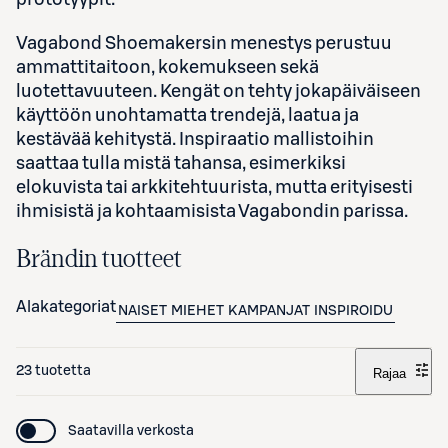
Vagabond Shoemakersin menestys perustuu
ammattitaitoon, kokemukseen sekä
luotettavuuteen. Kengät on tehty jokapäiväiseen
käyttöön unohtamatta trendejä, laatua ja
kestävää kehitystä. Inspiraatio mallistoihin
saattaa tulla mistä tahansa, esimerkiksi
elokuvista tai arkkitehtuurista, mutta erityisesti
ihmisistä ja kohtaamisista Vagabondin parissa.
Brändin tuotteet
Alakategoriat
NAISET
MIEHET
KAMPANJAT
INSPIROIDU
23 tuotetta
Rajaa
Saatavilla verkosta