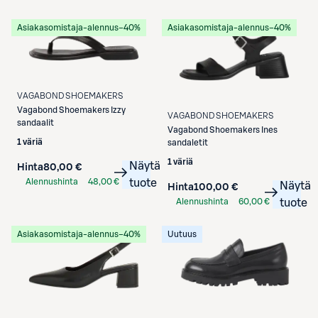
Asiakasomistaja-alennus
−40%
Asiakasomistaja-alennus
−40%
VAGABOND SHOEMAKERS
Vagabond Shoemakers
Izzy
VAGABOND SHOEMAKERS
sandaalit
Vagabond Shoemakers
Ines
1 väriä
sandaletit
1 väriä
Näytä
Hinta
80,00 €
Alennushinta
48,00 €
tuote
Näytä
Hinta
100,00 €
S-Etukortilla
Alennushinta
60,00 €
tuote
S-Etukortilla
Asiakasomistaja-alennus
−40%
Uutuus