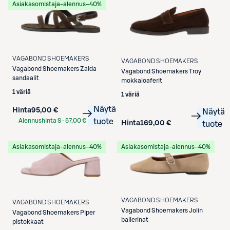
Asiakasomistaja-alennus
−40%
VAGABOND SHOEMAKERS
VAGABOND SHOEMAKERS
Vagabond Shoemakers
Zaida
Vagabond Shoemakers
Troy
sandaalit
mokkaloaferit
1 väriä
1 väriä
Näytä
Hinta
95,00 €
Näytä
Alennushinta S-
57,00 €
tuote
Hinta
169,00 €
tuote
Etukortilla
Asiakasomistaja-alennus
−40%
Asiakasomistaja-alennus
−40%
VAGABOND SHOEMAKERS
VAGABOND SHOEMAKERS
Vagabond Shoemakers
Jolin
Vagabond Shoemakers
Piper
ballerinat
pistokkaat