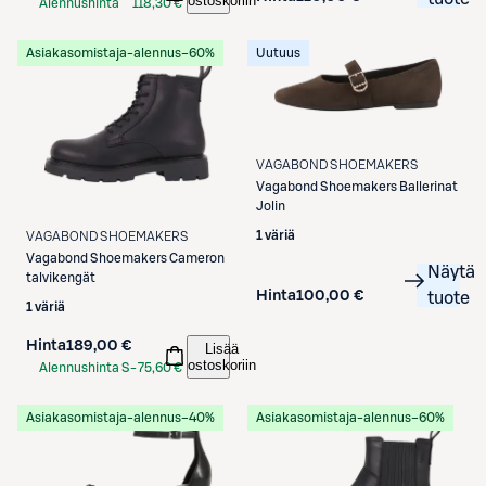
ostoskoriin
Alennushinta
118,30 €
S-Etukortilla
Asiakasomistaja-alennus
−60%
Uutuus
VAGABOND SHOEMAKERS
Vagabond Shoemakers
Ballerinat
Jolin
1 väriä
VAGABOND SHOEMAKERS
Vagabond Shoemakers
Cameron
Näytä
talvikengät
Hinta
100,00 €
tuote
1 väriä
Hinta
189,00 €
Lisää
ostoskoriin
Alennushinta S-
75,60 €
Etukortilla
Asiakasomistaja-alennus
−40%
Asiakasomistaja-alennus
−60%