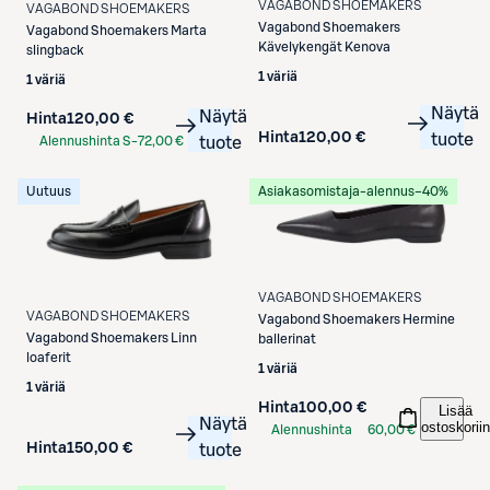
VAGABOND SHOEMAKERS
VAGABOND SHOEMAKERS
Vagabond Shoemakers
Vagabond Shoemakers
Marta
Kävelykengät Kenova
slingback
1 väriä
1 väriä
Näytä
Näytä
Hinta
120,00 €
Hinta
120,00 €
tuote
Alennushinta S-
72,00 €
tuote
Etukortilla
Uutuus
Asiakasomistaja-alennus
−40%
VAGABOND SHOEMAKERS
VAGABOND SHOEMAKERS
Vagabond Shoemakers
Hermine
Vagabond Shoemakers
Linn
ballerinat
loaferit
1 väriä
1 väriä
Hinta
100,00 €
Lisää
Näytä
ostoskoriin
Alennushinta
60,00 €
Hinta
150,00 €
tuote
S-Etukortilla