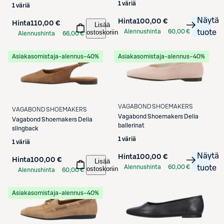
1 väriä
1 väriä
Näytä
Hinta
100,00 €
Hinta
110,00 €
Lisää
ostoskoriin
Alennushinta
60,00 €
tuote
Alennushinta
66,00 €
S-Etukortilla
S-Etukortilla
Asiakasomistaja-alennus
−40%
Asiakasomistaja-alennus
−40%
VAGABOND SHOEMAKERS
VAGABOND SHOEMAKERS
Vagabond Shoemakers
Delia
Vagabond Shoemakers
Delia
ballerinat
slingback
1 väriä
1 väriä
Näytä
Hinta
100,00 €
Hinta
100,00 €
Lisää
Alennushinta
60,00 €
tuote
ostoskoriin
Alennushinta
60,00 €
S-Etukortilla
S-Etukortilla
Asiakasomistaja-alennus
−40%