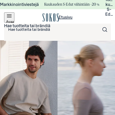
Kuukauden S-Edut vähintään –20 %
Markkinointiviestejä
kuuk
S-
Edui
Etusivu
Avaa
valikko
Hae tuotteita tai brändiä