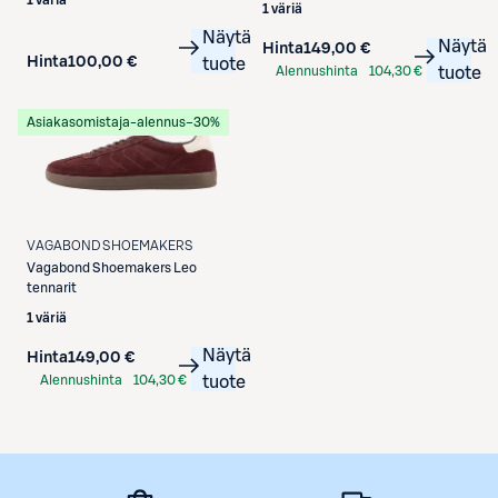
1 väriä
1 väriä
Näytä
Näytä
Hinta
149,00 €
Hinta
100,00 €
tuote
Alennushinta
104,30 €
tuote
S-Etukortilla
Asiakasomistaja-alennus
−30%
VAGABOND SHOEMAKERS
Vagabond Shoemakers
Leo
tennarit
1 väriä
Näytä
Hinta
149,00 €
Alennushinta
104,30 €
tuote
S-Etukortilla