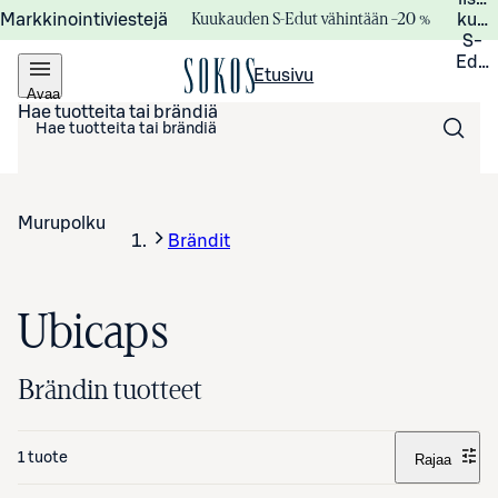
Kuukauden S-Edut vähintään –20 %
Markkinointiviestejä
kuuk
S-
Edui
Etusivu
Avaa
valikko
Hae tuotteita tai brändiä
Murupolku
Brändit
Ubicaps
Brändin tuotteet
1 tuote
Rajaa