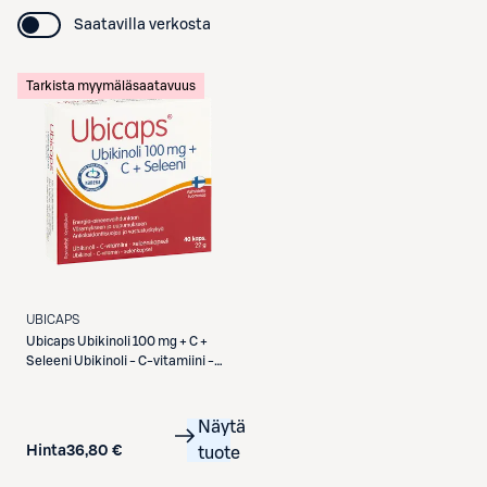
Saatavilla verkosta
Tarkista myymäläsaatavuus
UBICAPS
Ubicaps
Ubikinoli 100 mg + C +
Seleeni Ubikinoli - C-vitamiini -
seleenikapseli 40 kaps
Näytä
Hinta
36,80 €
tuote