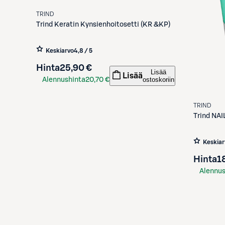
TRIND
Trind
Keratin Kynsienhoitosetti (KR &KP)
Keskiarvo
4,8 / 5
Hinta
25,90 €
Lisää
Lisää
ostoskoriin
Alennushinta
20,70 €
S-Etukortilla
TRIND
Trind
NAI
Keskiar
Hinta
1
Alennus
S-Etuko