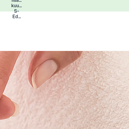
lisää
Lisätietoja
kuukauden
S-
Eduista