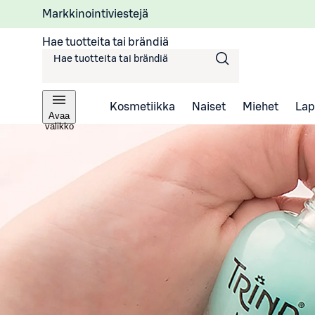
Markkinointiviestejä
Hae tuotteita tai brändiä
Kosmetiikka
Naiset
Miehet
Lap
Avaa
valikko