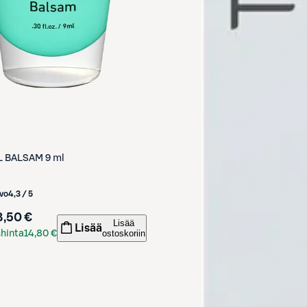
L BALSAM 9 ml
vo
4,3 / 5
8,50 €
Lisää
Lisää
ostoskoriin
hinta
14,80 €
rtilla