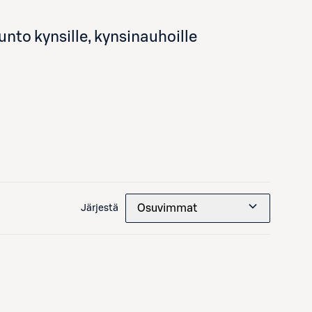
nto kynsille, kynsinauhoille
Osuvimmat
Järjestä