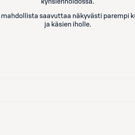
kynsienhoidossa.
n mahdollista saavuttaa näkyvästi parempi ku
ja käsien iholle.