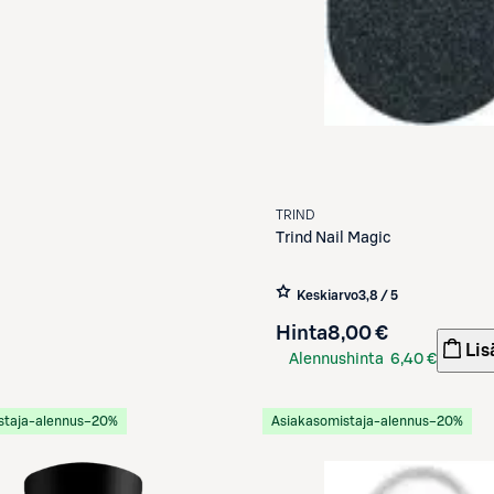
TRIND
Trind
Nail Magic
Keskiarvo
3,8 / 5
Hinta
8,00 €
Lis
Alennushinta
6,40 €
S-Etukortilla
staja-alennus
−20%
Asiakasomistaja-alennus
−20%