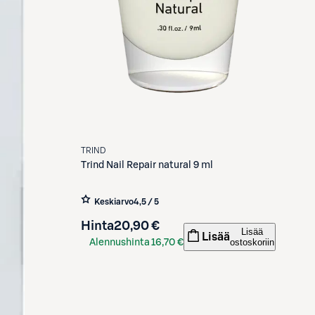
TRIND
Trind
Nail Repair natural 9 ml
Keskiarvo
4,5 / 5
Hinta
20,90 €
Lisää
Lisää
ostoskoriin
Alennushinta
16,70 €
S-Etukortilla