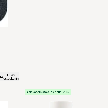
Lisää
ää
ostoskoriin
Asiakasomistaja-alennus
−20%