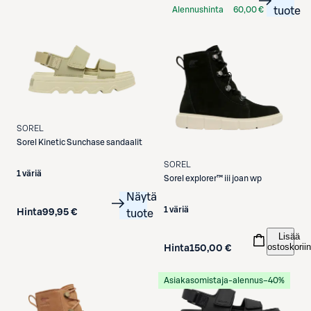
Alennushinta
60,00 €
tuote
S-Etukortilla
SOREL
Sorel
Kinetic Sunchase sandaalit
SOREL
1 väriä
Sorel explorer™ iii joan wp
Näytä
1 väriä
Hinta
99,95 €
tuote
Lisää
ostoskoriin
Hinta
150,00 €
Asiakasomistaja-alennus
−40%