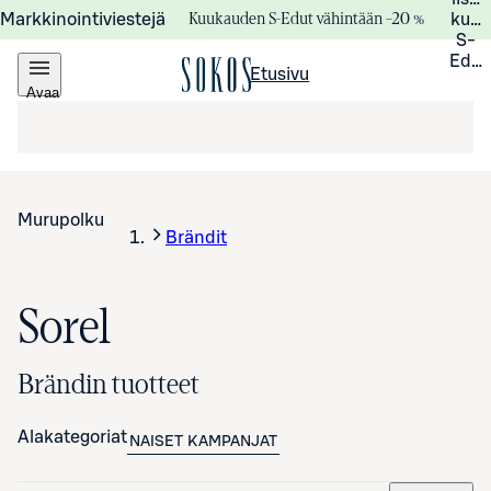
Kuukauden S-Edut vähintään –20 %
Markkinointiviestejä
kuuk
S-
Edui
Etusivu
Avaa
valikko
Murupolku
Brändit
Sorel
Brändin tuotteet
Alakategoriat
NAISET
KAMPANJAT