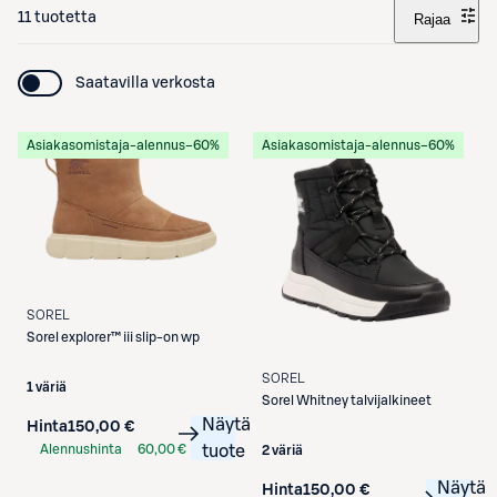
11 tuotetta
Rajaa
Saatavilla verkosta
Asiakasomistaja-alennus
−60%
Asiakasomistaja-alennus
−60%
SOREL
Sorel explorer™ iii slip-on wp
SOREL
1 väriä
Sorel
Whitney talvijalkineet
Näytä
Hinta
150,00 €
Alennushinta
60,00 €
tuote
2 väriä
S-Etukortilla
Näytä
Hinta
150,00 €