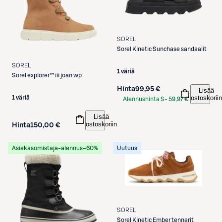
SOREL
Sorel
Kinetic Sunchase sandaalit
SOREL
1 väriä
Sorel explorer™ iii joan wp
Hinta
99,95 €
Lisää
ostoskoriin
1 väriä
Alennushinta S-
59,97 €
Etukortilla
Lisää
ostoskoriin
Hinta
150,00 €
Asiakasomistaja-alennus
−60%
Uutuus
SOREL
Sorel
Kinetic Ember tennarit