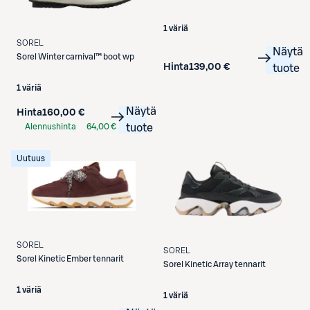
1 väriä
SOREL
Näytä
Sorel
Winter carnival™ boot wp
Hinta
139,00 €
tuote
1 väriä
Näytä
Hinta
160,00 €
Alennushinta
64,00 €
tuote
S-Etukortilla
Uutuus
SOREL
SOREL
Sorel
Kinetic Ember tennarit
Sorel
Kinetic Array tennarit
1 väriä
1 väriä