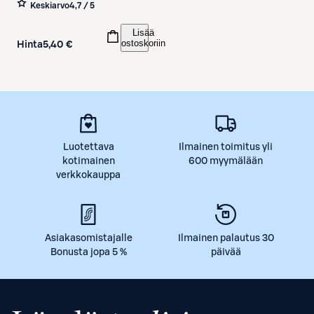
Keskiarvo
4,7 / 5
Lisää
ostoskoriin
Hinta
5,40 €
Luotettava
Ilmainen toimitus yli
kotimainen
600 myymälään
verkkokauppa
Asiakasomistajalle
Ilmainen palautus 30
Bonusta jopa 5 %
päivää