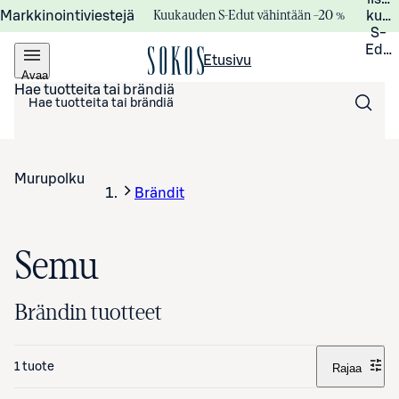
Kuukauden S-Edut vähintään –20 %
Markkinointiviestejä
kuuk
S-
Edui
Etusivu
Avaa
valikko
Hae tuotteita tai brändiä
Murupolku
Brändit
Semu
Brändin tuotteet
1 tuote
Rajaa