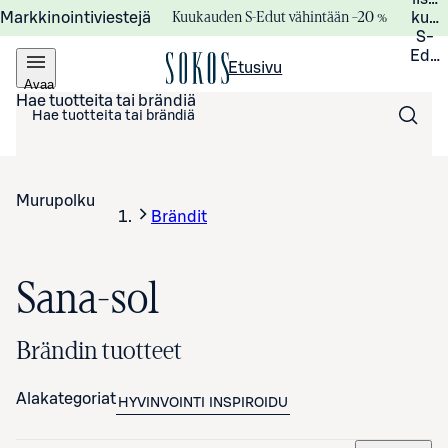
Kuukauden S-Edut vähintään –20 %
Markkinointiviestejä
kuuk
S-
Edui
Etusivu
Avaa
valikko
Hae tuotteita tai brändiä
Murupolku
Brändit
Sana-sol
Brändin tuotteet
Alakategoriat
HYVINVOINTI
INSPIROIDU