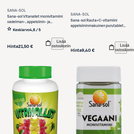
SANA-SOL
SANA-SOL
Sana-sol
Vitanallet monivitamiini
Sana-sol
Rauta+C-vitamiini
vadelman-, appelsiinin- ja
appelsiininmakuinen purutabletti
mustikanmakuinen 120kpl/240g
Keskiarvo
4,8 / 5
ravintolisä 90tabl
Lisää
Lisää
ostoskoriin
Hinta
21,50 €
ostoskoriin
Hinta
9,40 €