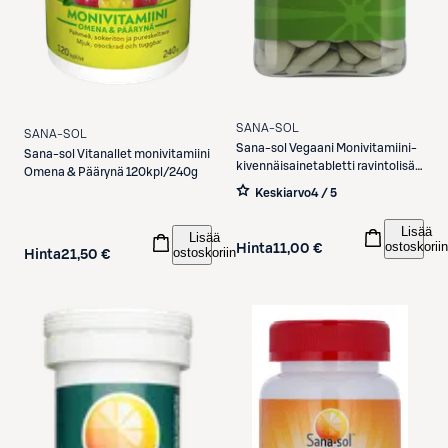
SANA-SOL
SANA-SOL
Sana-sol
Vegaani Monivitamiini-
Sana-sol
Vitanallet monivitamiini
kivennäisainetabletti ravintolisä
Omena & Päärynä 120kpl/240g
150tabl
Keskiarvo
4 / 5
Lisää
Lisää
ostoskoriin
Hinta
11,00 €
ostoskoriin
Hinta
21,50 €