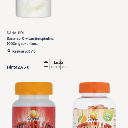
SANA-SOL
Sana-sol
C-vitamiini spirulina
1000mg sokeriton
mangonmakuinen C-
Keskiarvo
5 / 5
vitamiiniporetabletti 20
poretablettia
Lisää
ostoskoriin
Hinta
2,45 €