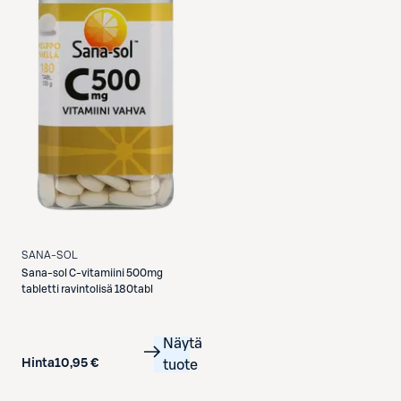
SANA-SOL
Sana-sol
C-vitamiini 500mg
tabletti ravintolisä 180tabl
Näytä
Hinta
10,95 €
tuote