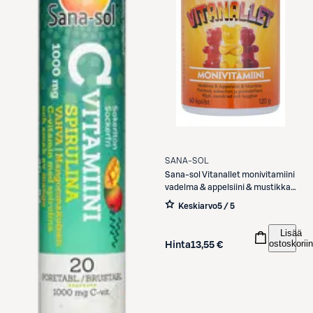
SANA-SOL
Sana-sol
Vitanallet monivitamiini
vadelma & appelsiini & mustikka
60kpl
Keskiarvo
5 / 5
Lisää
ostoskoriin
Hinta
13,55 €