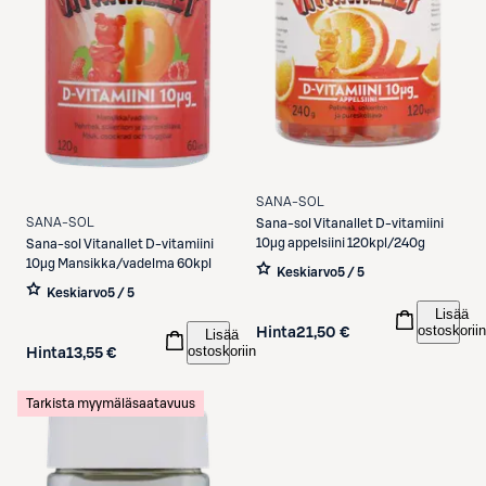
SANA-SOL
SANA-SOL
Sana-sol
Vitanallet D-vitamiini
10µg appelsiini 120kpl/240g
Sana-sol
Vitanallet D-vitamiini
10µg Mansikka/vadelma 60kpl
Keskiarvo
5 / 5
Keskiarvo
5 / 5
Lisää
ostoskoriin
Hinta
21,50 €
Lisää
ostoskoriin
Hinta
13,55 €
Tarkista myymäläsaatavuus