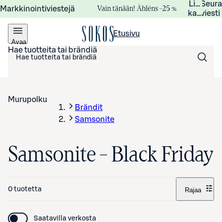
Lisätied
Seur
Vain tänään! Åhléns –25 %
Markkinointiviestejä
kampanj
viesti
Etusivu
Avaa
valikko
Hae tuotteita tai brändiä
Murupolku
Brändit
Samsonite
Samsonite – Black Friday
0 tuotetta
Rajaa
Saatavilla verkosta