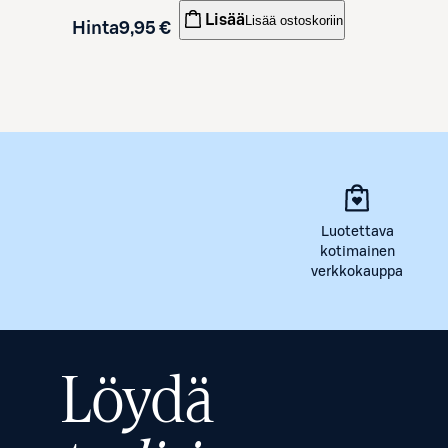
Lisää
Lisää ostoskoriin
Hinta
9,95 €
Luotettava
kotimainen
verkkokauppa
Löydä