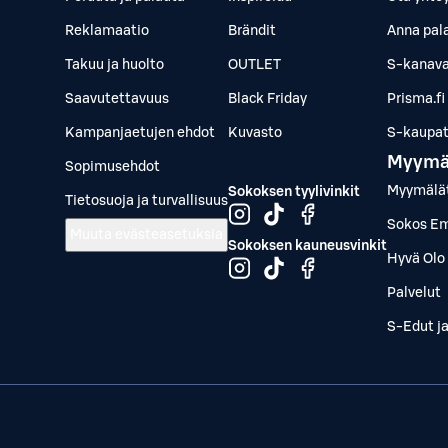
Reklamaatio
Brändit
Anna pal
Takuu ja huolto
OUTLET
S-kanava
Saavutettavuus
Black Friday
Prisma.fi
Kampanjaetujen ehdot
Kuvasto
S-kaupat.
Myymä
Sopimusehdot
Myymälä
Sokoksen tyylivinkit
Tietosuoja ja turvallisuus
Sokos Em
Muuta evästeasetuksia
Sokoksen kauneusvinkit
Hyvä Olo 
Palvelut
S-Edut j