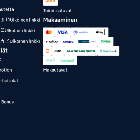
autetta
Toimitustavat
Maksaminen
.fi
Ulkoinen linkki
Ulkoinen linkki
fi
Ulkoinen linkki
lät
t
otion
Maksutavat
-hoitolat
a Bonus