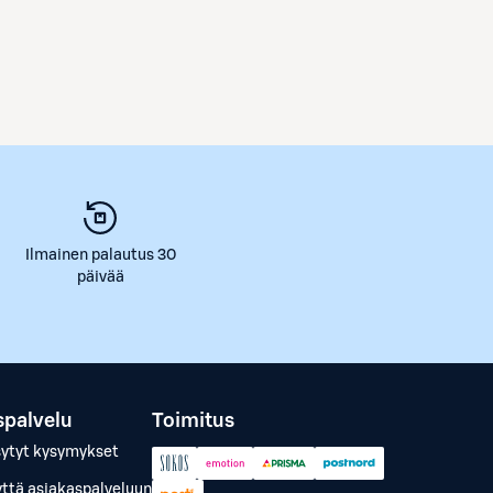
Ilmainen palautus 30
päivää
spalvelu
Toimitus
sytyt kysymykset
yttä asiakaspalveluun