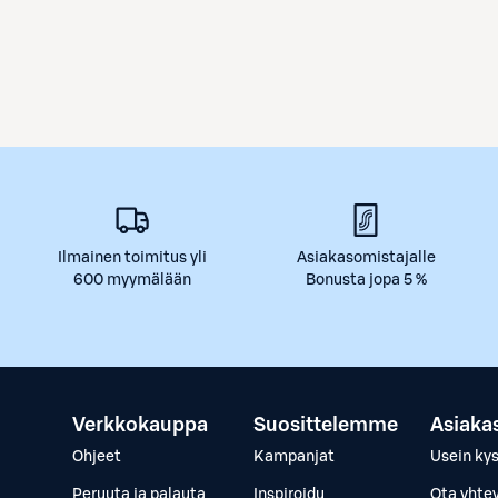
Ilmainen toimitus yli
Asiakasomistajalle
600 myymälään
Bonusta jopa 5 %
Verkkokauppa
Suosittelemme
Asiaka
Ohjeet
Kampanjat
Usein ky
Peruuta ja palauta
Inspiroidu
Ota yhte