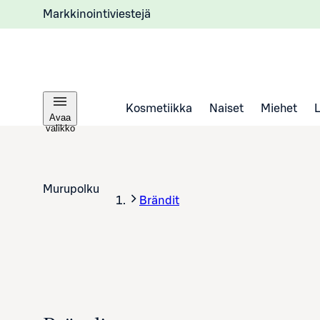
Markkinointiviestejä
Kosmetiikka
Naiset
Miehet
Avaa
valikko
Murupolku
Brändit