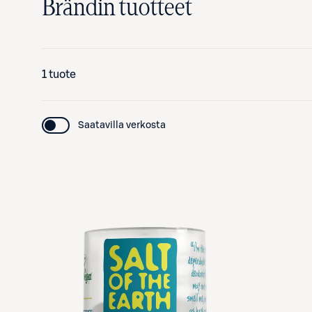
Brändin tuotteet
1 tuote
Saatavilla verkosta