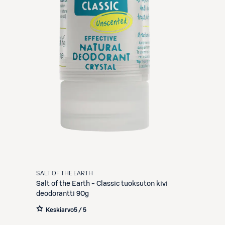
SALT OF THE EARTH
Salt of the Earth
- Classic tuoksuton kivi
deodorantti 90g
Keskiarvo
5 / 5