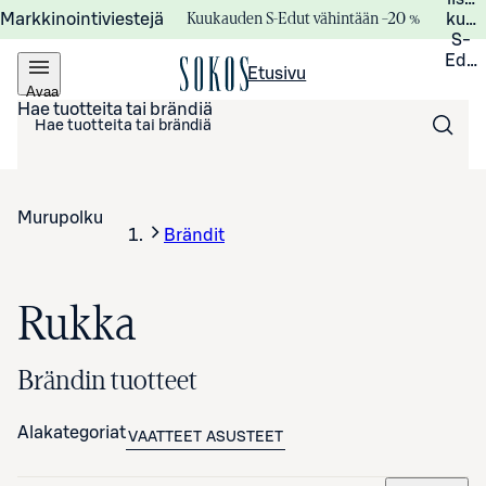
Kuukauden S-Edut vähintään –20 %
Markkinointiviestejä
kuuk
S-
Edui
Etusivu
Avaa
valikko
Hae tuotteita tai brändiä
Murupolku
Brändit
Rukka
Brändin tuotteet
Alakategoriat
VAATTEET
ASUSTEET