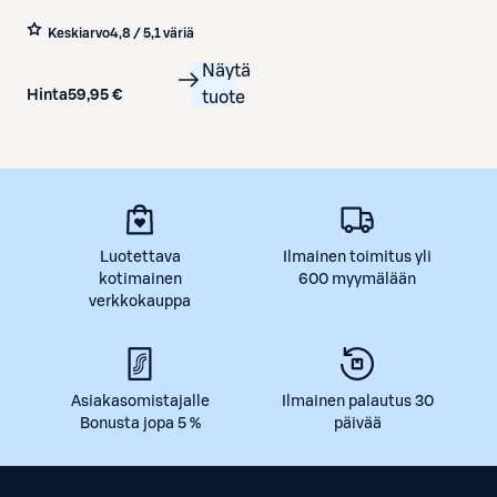
Keskiarvo
4,8 / 5
,
1 väriä
Näytä
Hinta
59,95 €
tuote
Luotettava
Ilmainen toimitus yli
kotimainen
600 myymälään
verkkokauppa
Asiakasomistajalle
Ilmainen palautus 30
Bonusta jopa 5 %
päivää