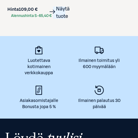
Näytä
Hinta
109,00 €
Alennushinta S-
65,40 €
tuote
Etukortilla
Luotettava
Ilmainen toimitus yli
kotimainen
600 myymälään
verkkokauppa
Asiakasomistajalle
Ilmainen palautus 30
Bonusta jopa 5 %
päivää