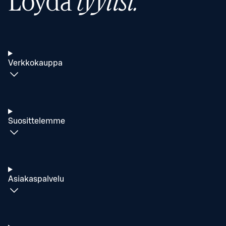
Löydä
tyylisi.
Verkkokauppa
Suosittelemme
Asiakaspalvelu