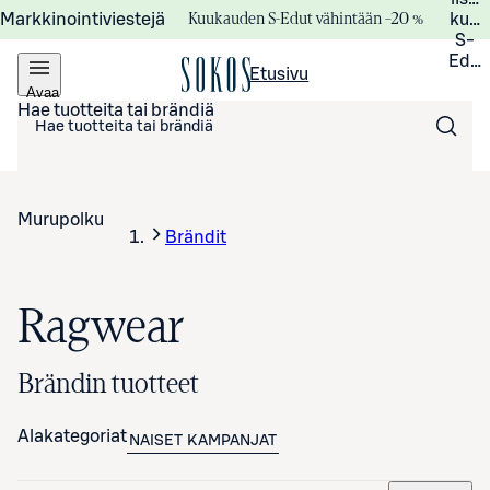
Kuukauden S-Edut vähintään –20 %
Markkinointiviestejä
kuuk
S-
Edui
Etusivu
Avaa
valikko
Hae tuotteita tai brändiä
Murupolku
Brändit
Ragwear
Brändin tuotteet
Alakategoriat
NAISET
KAMPANJAT