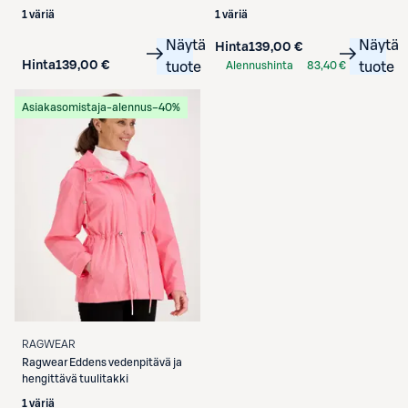
1 väriä
1 väriä
Näytä
Näytä
Hinta
139,00 €
Hinta
139,00 €
tuote
Alennushinta
83,40 €
tuote
S-Etukortilla
Asiakasomistaja-alennus
−40%
RAGWEAR
Ragwear
Eddens vedenpitävä ja
hengittävä tuulitakki
1 väriä