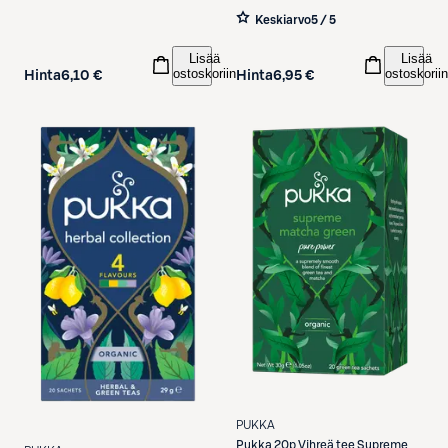
Keskiarvo
5 / 5
Lisää
Lisää
ostoskoriin
ostoskoriin
Hinta
6,10 €
Hinta
6,95 €
PUKKA
Pukka
20p Vihreä tee Supreme