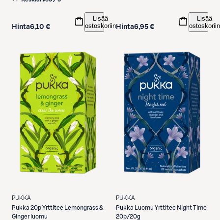
Lisää
Lisää
ostoskoriin
ostoskoriin
Hinta
6,10 €
Hinta
6,95 €
PUKKA
PUKKA
Pukka
20p Yrttitee Lemongrass &
Pukka
Luomu Yrttitee Night Time
Ginger luomu
20p/20g