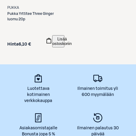
PUKKA
Pukka
Yrttitee Three Ginger
luomu 20p
Lisää
ostoskoriin
Hinta
6,10 €
Luotettava
Ilmainen toimitus yli
kotimainen
600 myymälään
verkkokauppa
Asiakasomistajalle
Ilmainen palautus 30
Bonusta jopa 5 %
päivää