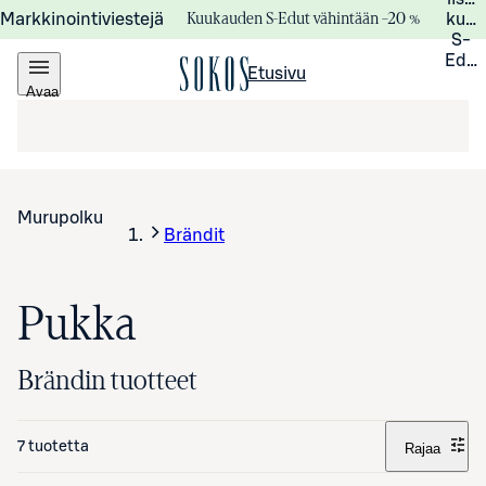
Kuukauden S-Edut vähintään –20 %
Markkinointiviestejä
kuuk
S-
Edui
Etusivu
Avaa
valikko
Murupolku
Brändit
Pukka
Brändin tuotteet
7 tuotetta
Rajaa