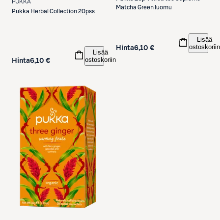
PUKKA
Matcha Green luomu
Pukka
Herbal Collection 20pss
Lisää
ostoskoriin
Hinta
6,10 €
Lisää
ostoskoriin
Hinta
6,10 €